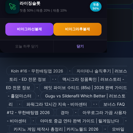
라이징슬롯
🚀
첫충
50%
첫충 50% | 매충 20% | 재충 10%
라이징슬롯
- 슬롯
첫충 50% · 매충 20% · 재충전 10% 추가 보너스.
비아그라선불제
비아그라후불제
🎁 첫충전 50%
오늘 하루 닫기
닫기
·
Koln #16 - 무한배팅맵 2026
자이데나 솔직후기 | 러브스
· ·
토리 - ED 전문 정보
맥시그라 정품확인 | 러브스토리 -
·
ED 전문 정보
에잇 파이브 수티드 (85s) | 2026 완벽 가이드
·
- 홀덤마스터
Gugu vs Sildenafil Which Better | 러브스토
·
· ·
리
파워그라 12시간 지속 - 비아센터
보너스 FAQ
·
#12 - 무한배팅맵 2026
경마
아우로그라 가끔 사용자
·
·
- 비아센터
야마토 중급 연타 완벽 가이드 | 릴게임난다
·
카지노 게임 제작사 총정리 | 카지노월드 2026
모바일