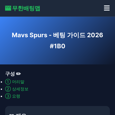
🎰 무한배팅맵
☰
Mavs Spurs - 베팅 가이드 2026
#1B0
구성 ✏️
①
머리말
②
상세정보
③
요령