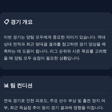
📋 경기 개요
이번 경기는 양팀 모두에게 중요한 의미가 있습니다. 역대
상대 전적과 최근 맞대결 결과를 참고하면 경기 양상을 예
측하는 데 도움이 됩니다. ​​리그 순위와 시즌 목표를 고려했
을 때 양팀 모두 승점이 필요한 상황입니다.
📊 팀 컨디션
연속 경기로 인한 피로도, 주요 선수 부상 및 출전 정지 여
부, 최근 득실점 추이 등이 경기 결과에 영향을 미칩니다.