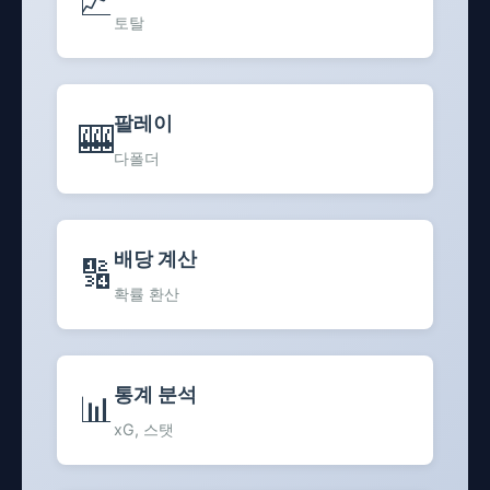
📈
토탈
팔레이
🎰
다폴더
배당 계산
🔢
확률 환산
통계 분석
📊
xG, 스탯