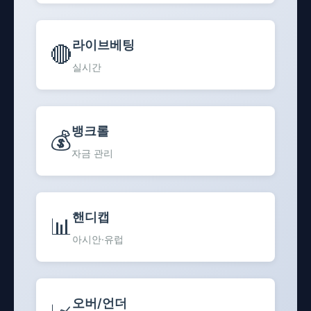
라이브베팅
🔴
실시간
뱅크롤
💰
자금 관리
핸디캡
📊
아시안·유럽
오버/언더