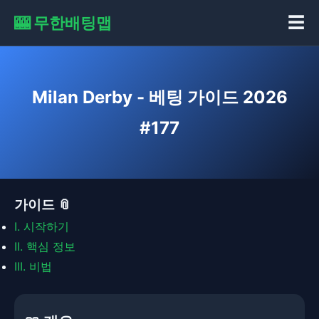
🎰 무한배팅맵
☰
Milan Derby - 베팅 가이드 2026
#177
가이드 📎
I.
시작하기
II.
핵심 정보
III.
비법