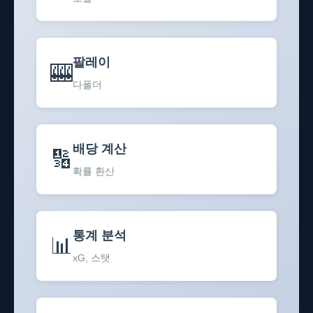
팔레이
🎰
다폴더
배당 계산
🔢
확률 환산
통계 분석
📊
xG, 스탯