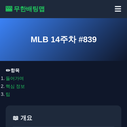
☰
🎰 무한배팅맵
MLB 14주차 #839
✏️항목
들어가며
핵심 정보
팁
📖 개요