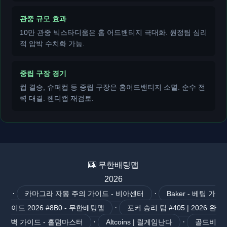
관중 규모 효과
10만 관중 빅스타디움은 홈 어드밴티지 극대화. 원정팀 심리
적 압박 수치화 가능.
중립 구장 경기
컵 결승, 슈퍼컵 등 중립 구장은 홈어드밴티지 소멸. 순수 전
력 대결. 핸디캡 재검토.
🎰 무한배팅맵
2026
·
·
카마그라 자몽 주의 가이드 - 비아센터
Baker - 베팅 가
·
이드 2026 #8B0 - 무한배팅맵
포커 승리 팁 #405 | 2026 완
·
·
벽 가이드 - 홀덤마스터
Altcoins | 릴게임난다
골드비