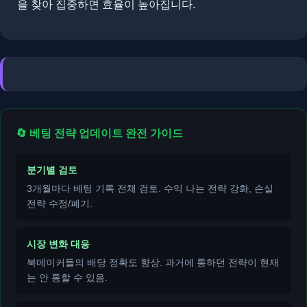
을 찾아 집중하면 효율이 높아집니다.
🔄 베팅 전략 업데이트 완전 가이드
분기별 검토
3개월마다 베팅 기록 전체 검토. 수익 나는 전략 강화, 손실
전략 수정/폐기.
시장 변화 대응
북메이커들의 배당 정확도 향상. 과거에 통하던 전략이 현재
는 안 통할 수 있음.