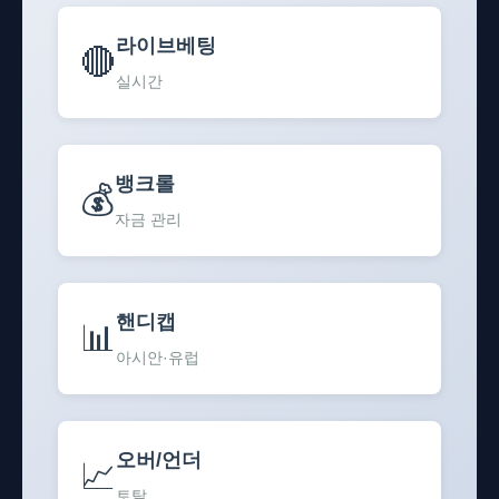
라이브베팅
🔴
실시간
뱅크롤
💰
자금 관리
핸디캡
📊
아시안·유럽
오버/언더
📈
토탈