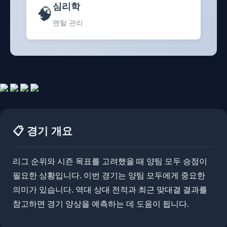
심리학
🧠
멘탈 관리
📋 경기 개요
​​리그 순위와 시즌 목표를 고려했을 때 양팀 모두 승점이
필요한 상황입니다. 이번 경기는 양팀 모두에게 중요한
의미가 있습니다. 역대 상대 전적과 최근 맞대결 결과를
참고하면 경기 양상을 예측하는 데 도움이 됩니다.