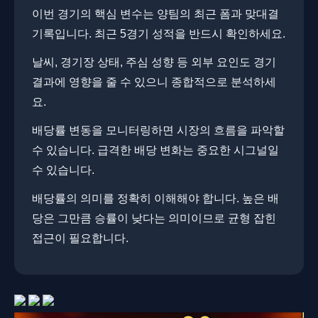
이번 경기의 핵심 변수는 양팀의 최근 폼과 맞대결
기록입니다. ​최근 5경기 성적을 반드시 확인하세요.
날씨, 경기장 상태, 주심 성향 등 외부 요인도 경기
결과에 영향을 줄 수 있으니 종합적으로 분석하세
요.
배당률 변동을 모니터링하면 시장의 흐름을 파악할
수 있습니다. 급격한 배당 변화는 중요한 시그널일
수 있습니다.
배당률의 의미를 정확히 이해해야 합니다. ​높은 배
당은 그만큼 승률이 낮다는 의미이므로 균형 잡힌
접근이 필요합니다.