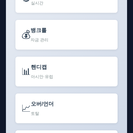
실시간
뱅크롤
💰
자금 관리
핸디캡
📊
아시안·유럽
오버/언더
📈
토탈