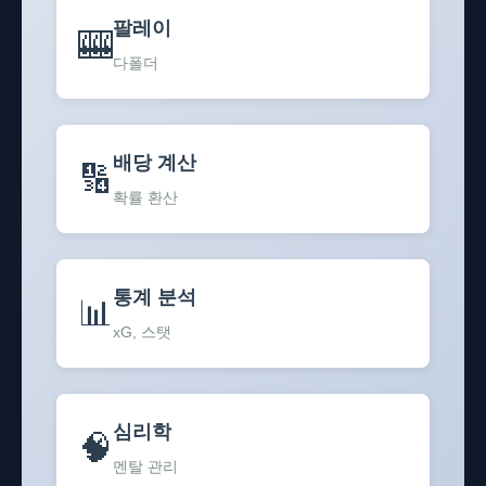
팔레이
🎰
다폴더
배당 계산
🔢
확률 환산
통계 분석
📊
xG, 스탯
심리학
🧠
멘탈 관리