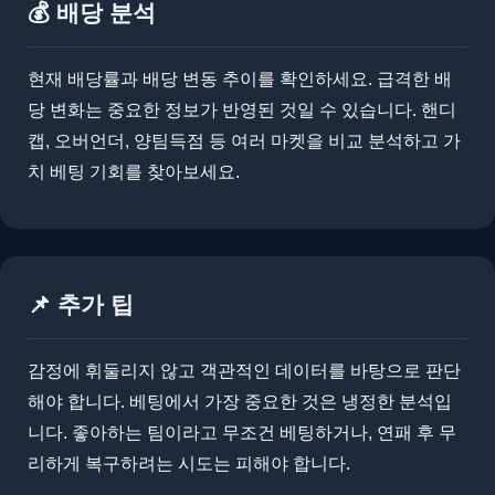
💰 배당 분석
현재 배당률과 배당 변동 추이를 확인하세요. ​급격한 배
당 변화는 중요한 정보가 반영된 것일 수 있습니다. ​핸디
캡, 오버언더, 양팀득점 등 여러 마켓을 비교 분석하고 가
치 베팅 기회를 찾아보세요.
📌 추가 팁
감정에 휘둘리지 않고 객관적인 데이터를 바탕으로 판단
해야 합니다. 베팅에서 가장 중요한 것은 냉정한 분석입
니다. ​​좋아하는 팀이라고 무조건 베팅하거나, 연패 후 무
리하게 복구하려는 시도는 피해야 합니다.