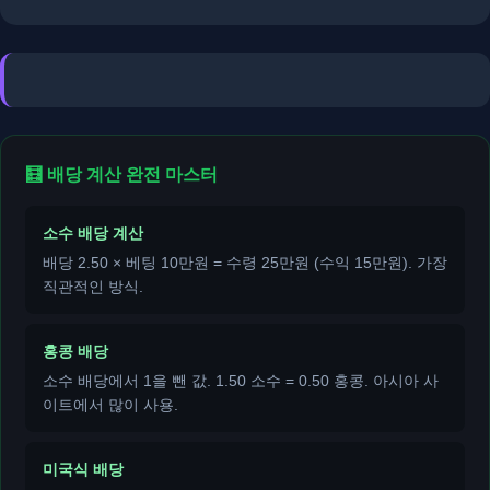
🧮 배당 계산 완전 마스터
소수 배당 계산
배당 2.50 × 베팅 10만원 = 수령 25만원 (수익 15만원). 가장
직관적인 방식.
홍콩 배당
소수 배당에서 1을 뺀 값. 1.50 소수 = 0.50 홍콩. 아시아 사
이트에서 많이 사용.
미국식 배당