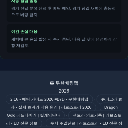
자동 알람 설정
경기 전날 분석 완료 후 베팅 예약. 경기 당일 새벽에 충동적
으로 베팅 금지.
야간 손실 대응
새벽에 큰 손실 발생 시 즉시 중단. 다음 날 낮에 냉정하게 상
황 재검토.
🎰 무한배팅맵
2026
·
2 16 - 베팅 가이드 2026 #B7D - 무한배팅맵
슈퍼그라 효
·
과 - 실제 효과와 작용 원리 | 러브스토리 2026
Dragon
·
Gold 레드타이거 | 릴게임난다
센트라 의료기록 | 러브스토
·
리 - ED 전문 정보
수지 주말진료 | 러브스토리 - ED 전문 정