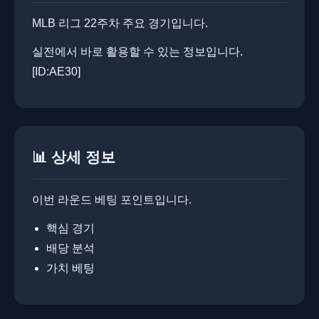
MLB 리그 22주차 주요 경기입니다.
실전에서 바로 활용할 수 있는 정보입니다. ​
[ID:AE30]
📊 상세 정보
이번 라운드 베팅 포인트입니다.
핵심 경기
배당 분석
가치 베팅