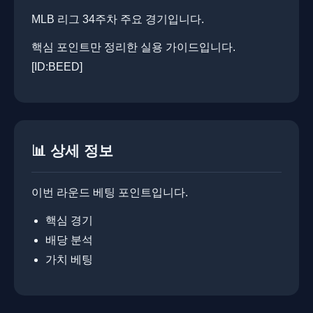
MLB 리그 34주차 주요 경기입니다.
핵심 포인트만 정리한 실용 가이드입니다. ​​
[ID:BEED]
📊 상세 정보
이번 라운드 베팅 포인트입니다.
핵심 경기
배당 분석
가치 베팅