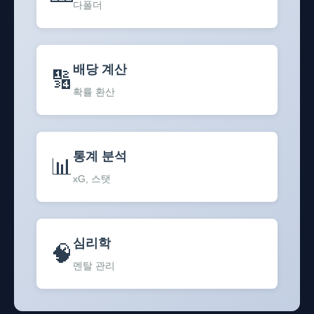
다폴더
배당 계산
🔢
확률 환산
통계 분석
📊
xG, 스탯
심리학
🧠
멘탈 관리