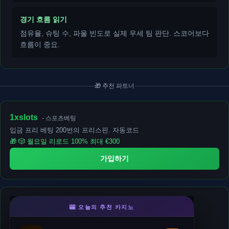
경기 흐름 읽기
점유율, 슈팅 수, 파울 빈도로 실제 우세 팀 판단. 스코어보다
흐름이 중요.
🎁 추천 파트너
1xslots
- 스포츠베팅
입금 프리 베팅 200번의 프리스핀. 자동코드
🎁 🎲 월요일 리로드 100% 최대 €300
가입하기
솔카지노
- 카지노/베팅
🎰 오늘의 추천 카지노
개인롤링 콤프 0.6% · 신규회원 가입쿠폰 지급.
🎁 신규 가입쿠폰