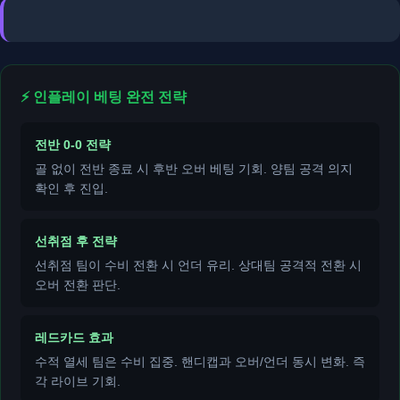
⚡ 인플레이 베팅 완전 전략
전반 0-0 전략
골 없이 전반 종료 시 후반 오버 베팅 기회. 양팀 공격 의지
확인 후 진입.
선취점 후 전략
선취점 팀이 수비 전환 시 언더 유리. 상대팀 공격적 전환 시
오버 전환 판단.
레드카드 효과
수적 열세 팀은 수비 집중. 핸디캡과 오버/언더 동시 변화. 즉
각 라이브 기회.