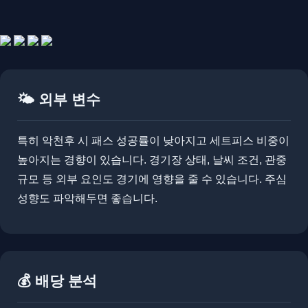
🌤️ 외부 변수
​​특히 악천후 시 패스 성공률이 낮아지고 세트피스 비중이
높아지는 경향이 있습니다. 경기장 상태, 날씨 조건, 관중
규모 등 외부 요인도 경기에 영향을 줄 수 있습니다. 주심
성향도 파악해두면 좋습니다.
💰 배당 분석