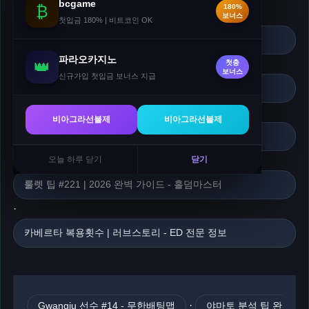
bcgame
₿
180%
· ·
보너스
첫입금 180% | 비트코인 OK
Midnight Rush iSoftBet | 릴게임난다
파라오카지노
👑
·
첫충
보너스
신규가입 첫입금 보너스 지급
Game Guide 587 | 카지노 가이드 | 카지노월드
·
비아그라선불제
비아그라선불제
Casino Location 122 | 카지노 가이드 | 카지노월드
·
오늘 하루 닫기
닫기
룰렛 팁 #221 | 2026 완벽 가이드 - 홀덤마스터
·
카베르타 복용횟수 | 러브스토리 - ED 전문 정보
·
Gwangju 선수 #14 - 무한배팅맵
야마토 분석 팁 완