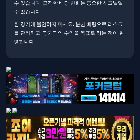
수 있습니다. ​급격한 배당 변화는 중요한 시그널일
수 있습니다.
한 경기에 올인하지 마세요. 분산 베팅으로 리스크
를 관리하고, 장기적인 수익을 목표로 하는 것이 현
명합니다.