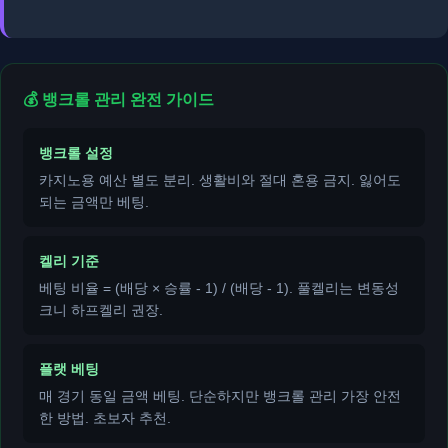
💰 뱅크롤 관리 완전 가이드
뱅크롤 설정
카지노용 예산 별도 분리. 생활비와 절대 혼용 금지. 잃어도
되는 금액만 베팅.
켈리 기준
베팅 비율 = (배당 × 승률 - 1) / (배당 - 1). 풀켈리는 변동성
크니 하프켈리 권장.
플랫 베팅
매 경기 동일 금액 베팅. 단순하지만 뱅크롤 관리 가장 안전
한 방법. 초보자 추천.