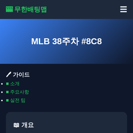
☰
🎰 무한배팅맵
MLB 38주차 #8C8
🖊️ 가이드
■ 소개
■ 주요사항
■ 실전 팁
📖 개요