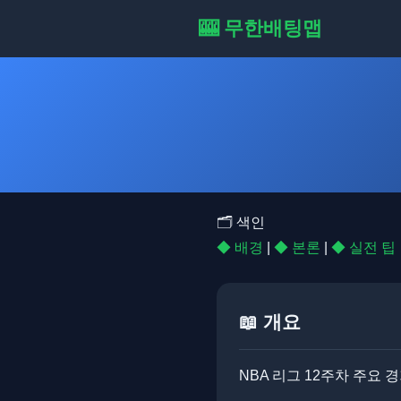
🎰 무한배팅맵
🗂️ 색인
◆ 배경
|
◆ 본론
|
◆ 실전 팁
📖 개요
NBA 리그 12주차 주요 