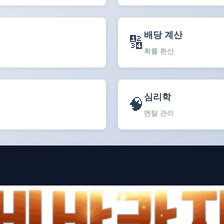
배당 계산
🔢
확률 환산
심리학
🧠
멘탈 관리