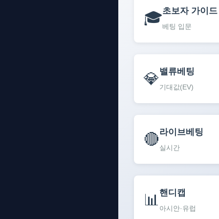
초보자 가이드
🎓
베팅 입문
밸류베팅
💎
기대값(EV)
라이브베팅
🔴
실시간
핸디캡
📊
아시안·유럽