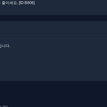
세요. ​[ID:B806]
입니다.