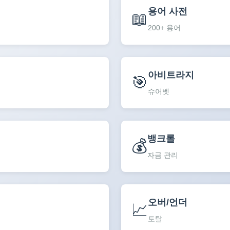
용어 사전
📖
200+ 용어
아비트라지
🎯
슈어벳
뱅크롤
💰
자금 관리
오버/언더
📈
토탈