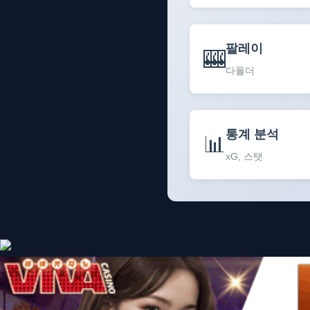
팔레이
🎰
다폴더
통계 분석
📊
xG, 스탯