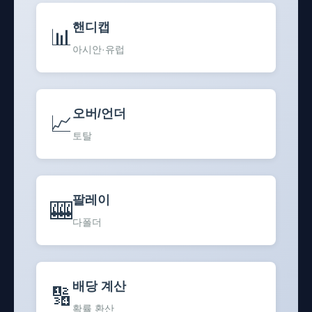
핸디캡
📊
아시안·유럽
오버/언더
📈
토탈
팔레이
🎰
다폴더
배당 계산
🔢
확률 환산