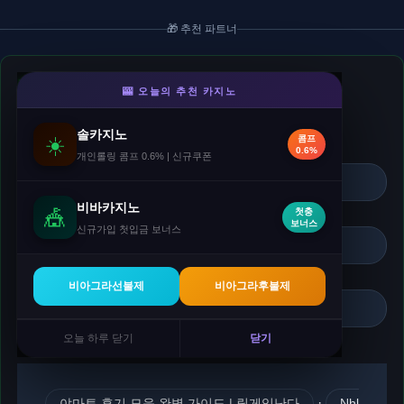
🎁 추천 파트너
라이징슬롯
- 슬롯
🎰 오늘의 추천 카지노
첫충 50% · 매충 20% · 재충전 10% 추가 보너스.
🎁 첫충전 50%
솔카지노
☀️
콤프
·
0.6%
개인롤링 콤프 0.6% | 신규쿠폰
카마그라 비만 관련 가이드 - 비아센터
비바카지노
🎪
·
첫충
보너스
신규가입 첫입금 보너스
Game Guide 83 | 카지노 가이드 | 카지노월드
· ·
비아그라선불제
비아그라후불제
휠오브포춘 | 2026 완벽 가이드 - 홀덤마스터
오늘 하루 닫기
닫기
·
야마토 후기 모음 완벽 가이드 | 릴게임난다
Nhl