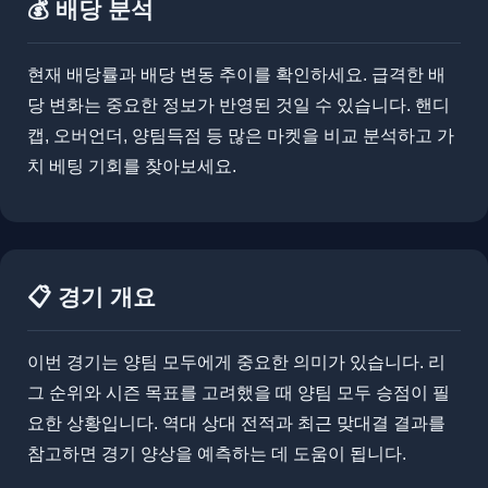
💰 배당 분석
현재 배당률과 배당 변동 추이를 확인하세요. ​​급격한 배
당 변화는 중요한 정보가 반영된 것일 수 있습니다. 핸디
캡, 오버언더, 양팀득점 등 많은 마켓을 비교 분석하고 가
치 베팅 기회를 찾아보세요.
📋 경기 개요
이번 경기는 양팀 모두에게 중요한 의미가 있습니다. ​​리
그 순위와 시즌 목표를 고려했을 때 양팀 모두 승점이 필
요한 상황입니다. 역대 상대 전적과 최근 맞대결 결과를
참고하면 경기 양상을 예측하는 데 도움이 됩니다.