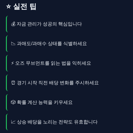
⭐ 실전 팁
💰 자금 관리가 성공의 핵심입니다
📉 과매도/과매수 상태를 식별하세요
⚡ 오즈 무브먼트를 읽는 법을 익히세요
⏰ 경기 시작 직전 배당 변화를 주시하세요
🎲 확률 계산 능력을 키우세요
📈 상승 배당을 노리는 전략도 유효합니다