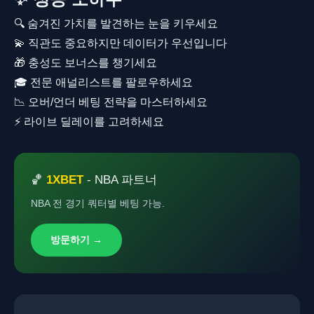
🔍 숨겨진 가치를 발견하는 눈을 키우세요
💫 직관도 중요하지만 데이터가 우선입니다
🎁 충성도 보너스를 챙기세요
🎓 전문 애널리스트를 팔로우하세요
📉 오버/언더 베팅 전략을 마스터하세요
⚡ 라이브 딜레이를 고려하세요
🏀
1XBET
- NBA 파트너
NBA 전 경기 쿼터별 베팅 가능.
방문하기 →