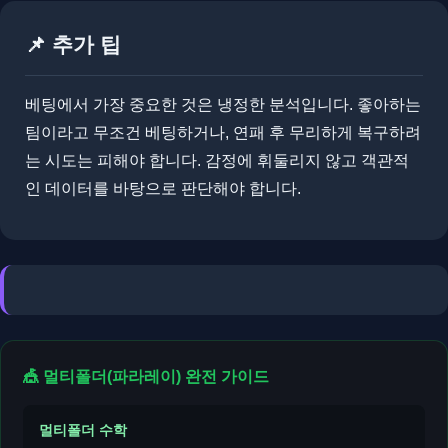
📌 추가 팁
베팅에서 가장 중요한 것은 냉정한 분석입니다. 좋아하는
팀이라고 무조건 베팅하거나, 연패 후 무리하게 복구하려
는 시도는 피해야 합니다. ​​감정에 휘둘리지 않고 객관적
인 데이터를 바탕으로 판단해야 합니다.
🎪 멀티폴더(파라레이) 완전 가이드
멀티폴더 수학