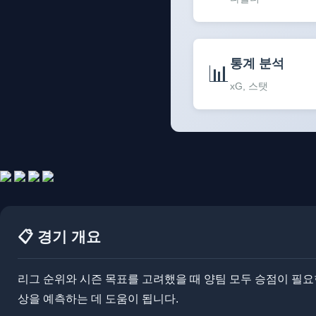
통계 분석
📊
xG, 스탯
📋 경기 개요
​리그 순위와 시즌 목표를 고려했을 때 양팀 모두 승점이 필요
상을 예측하는 데 도움이 됩니다.