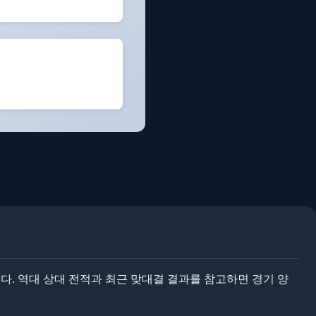
. ​역대 상대 전적과 최근 맞대결 결과를 참고하면 경기 양