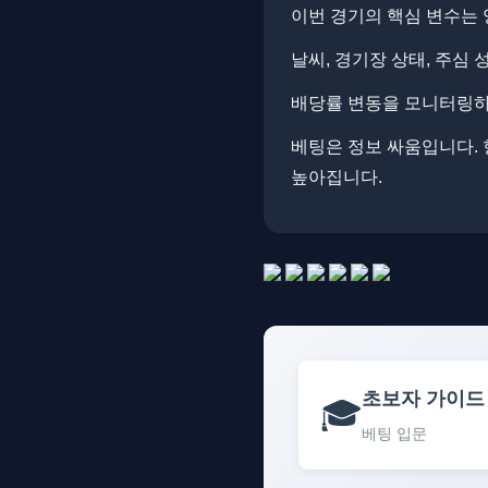
이번 경기의 핵심 변수는 
날씨, 경기장 상태, 주심
배당률 변동을 모니터링하면
베팅은 정보 싸움입니다. 
높아집니다.
초보자 가이드
🎓
베팅 입문