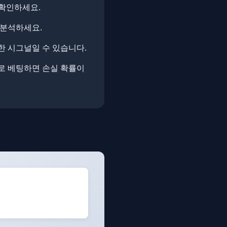
 확인하세요.
 분석하세요.
한 시그널일 수 있습니다.
으로 베팅하면 손실 확률이