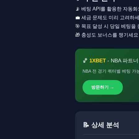
📡 베팅 API를 활용한 자동
💼 세금 문제도 미리 고려하
🎯 목표 달성 시 당일 베팅
🎁 충성도 보너스를 챙기세요
🏀
1XBET
- NBA 파트너
NBA 전 경기 쿼터별 베팅 가능
방문하기 →
📝 상세 분석