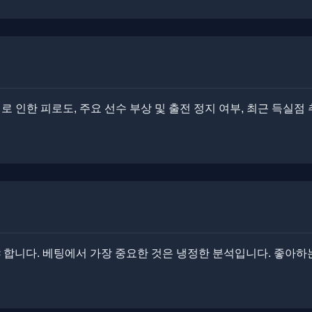
로 인한 피로도, 주요 선수 부상 및 출전 정지 여부, 최근 득실점 
 합니다. 베팅에서 가장 중요한 것은 냉정한 분석입니다. ​​좋아