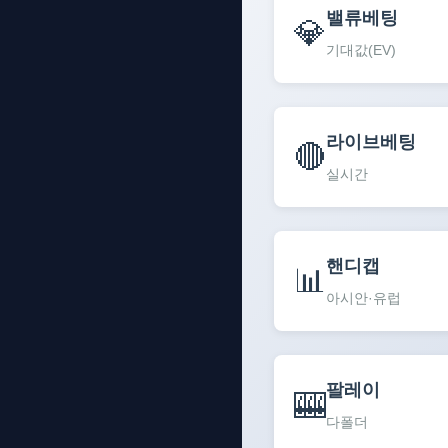
밸류베팅
💎
기대값(EV)
라이브베팅
🔴
실시간
핸디캡
📊
아시안·유럽
팔레이
🎰
다폴더