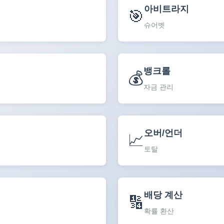
아비트라지
🎯
슈어벳
뱅크롤
💰
자금 관리
오버/언더
📈
토탈
배당 계산
🔢
확률 환산