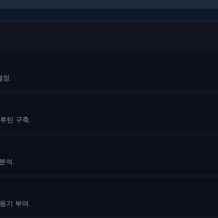
결정.
 루틴 구축.
분석.
동기 부여.