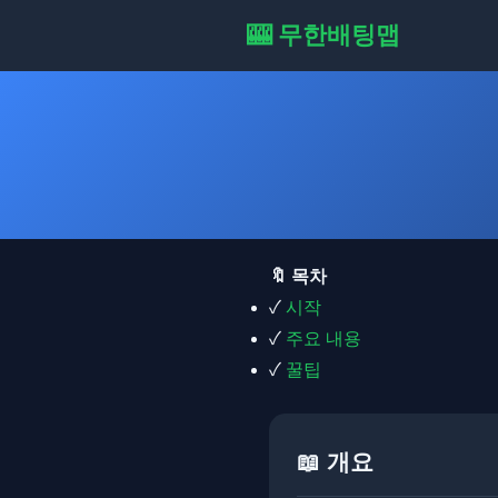
🎰 무한배팅맵
🔖 목차
✓
시작
✓
주요 내용
✓
꿀팁
📖 개요