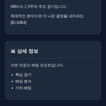
NBA 리그 5주차 주요 경기입니다.
체계적인 분석으로 더 나은 결정을 내리세요. ​
[ID:10B4]
📊 상세 정보
이번 라운드 베팅 포인트입니다.
핵심 경기
배당 분석
가치 베팅