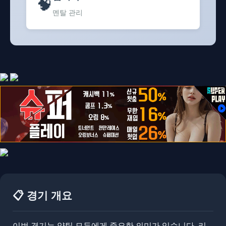
🧠
멘탈 관리
📋 경기 개요
이번 경기는 양팀 모두에게 중요한 의미가 있습니다. ​리