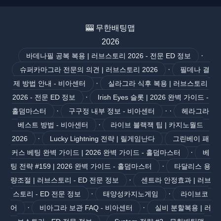
🎰 무한배팅맵
2026
·
바데나필 공복 복용 | 러브스토리 2026 - 전문 ED 정보
·
슈퍼카마그라 전문의 의견 | 러브스토리 2026
필데나 결
·
제 방법 안내 - 비아센터
실라그라 식후 복용 | 러브스토리
·
2026 - 전문 ED 정보
Irish Eyes 슬롯 | 2026 완벽 가이드 -
·
· ·
홀덤마스터
구구정 내부 정보 - 비아센터
헤라그라
·
베스트 방법 - 비아센터
라이브 블랙잭 팁 | 카지노월드
·
2026
Lucky Lightning 전략 | 릴게임난다
그린베이 패
·
커스 베팅 완벽 가이드 | 2026 완벽 가이드 - 홀덤마스터
베
·
팅 전략 #159 | 2026 완벽 가이드 - 홀덤마스터
타달리스 용
·
량조절 | 러브스토리 - ED 전문 정보
센트라 안정효과 | 러브
·
·
스토리 - ED 전문 정보
태양성카지노게임
라이브코
·
·
어
비아그라 보관 FAQ - 비아센터
실비 분할복용 | 러