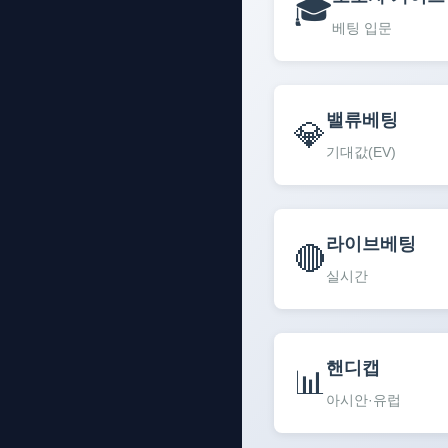
🎓
베팅 입문
밸류베팅
💎
기대값(EV)
라이브베팅
🔴
실시간
핸디캡
📊
아시안·유럽