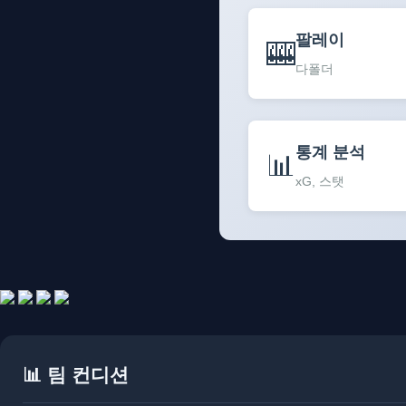
팔레이
🎰
다폴더
통계 분석
📊
xG, 스탯
📊 팀 컨디션