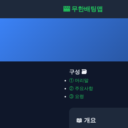
🎰 무한배팅맵
구성 🗃️
①
머리말
②
주요사항
③
요령
📖 개요