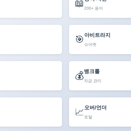
📖
200+ 용어
아비트라지
🎯
슈어벳
뱅크롤
💰
자금 관리
오버/언더
📈
토탈