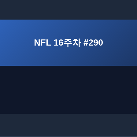
NFL 16주차 #290