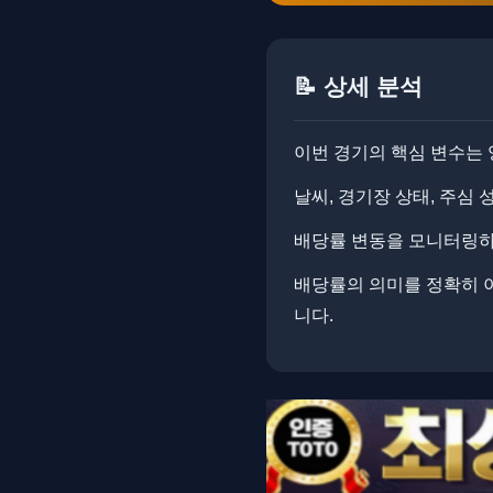
📝 상세 분석
이번 경기의 핵심 변수는 
날씨, 경기장 상태, 주심
배당률 변동을 모니터링하면
배당률의 의미를 정확히 
니다.