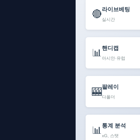
라이브베팅
🔴
실시간
핸디캡
📊
아시안·유럽
팔레이
🎰
다폴더
통계 분석
📊
xG, 스탯