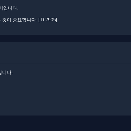
경기입니다.
 중요합니다. ​​[ID:2905]
입니다.