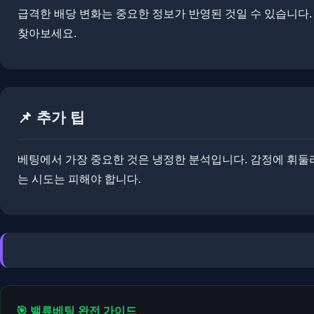
​급격한 배당 변화는 중요한 정보가 반영된 것일 수 있습니다.
찾아보세요.
📌 추가 팁
베팅에서 가장 중요한 것은 냉정한 분석입니다. 감정에 휘둘
는 시도는 피해야 합니다.
🎯 밸류베팅 완전 가이드