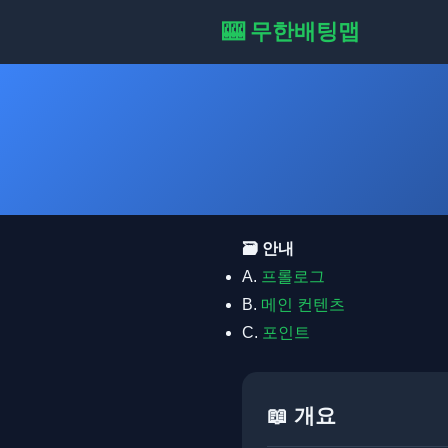
🎰 무한배팅맵
🗃️ 안내
A.
프롤로그
B.
메인 컨텐츠
C.
포인트
📖 개요