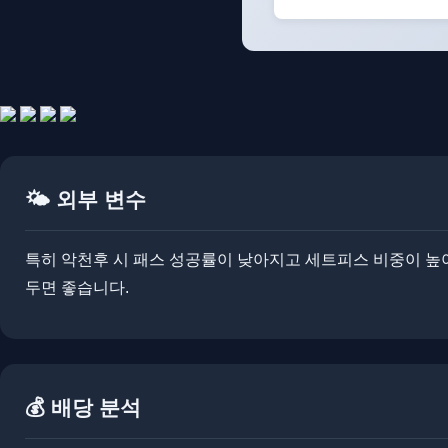
🌤️ 외부 변수
특히 악천후 시 패스 성공률이 낮아지고 세트피스 비중이 높아지
두면 좋습니다.
💰 배당 분석