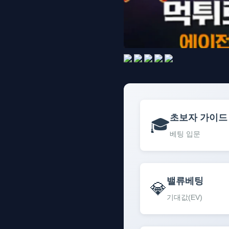
초보자 가이드
🎓
베팅 입문
밸류베팅
💎
기대값(EV)