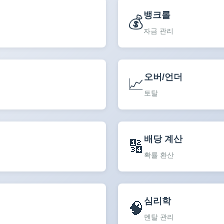
뱅크롤
💰
자금 관리
오버/언더
📈
토탈
배당 계산
🔢
확률 환산
심리학
🧠
멘탈 관리