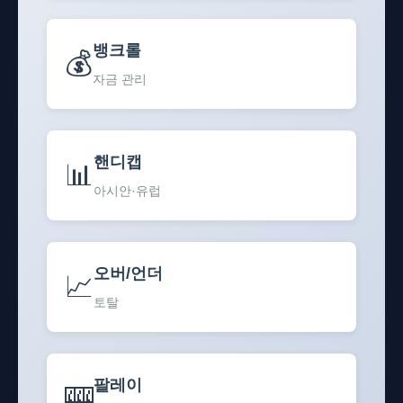
뱅크롤
💰
자금 관리
핸디캡
📊
아시안·유럽
오버/언더
📈
토탈
팔레이
🎰