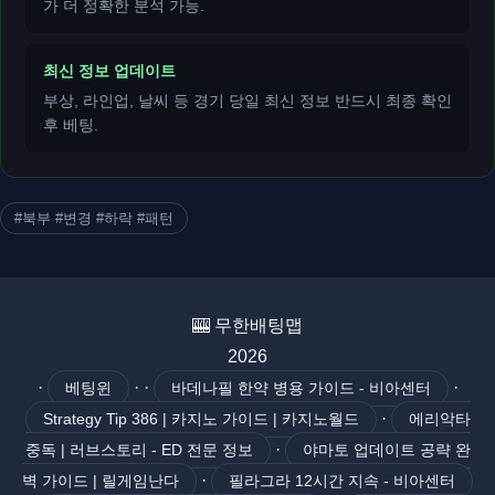
가 더 정확한 분석 가능.
최신 정보 업데이트
부상, 라인업, 날씨 등 경기 당일 최신 정보 반드시 최종 확인
후 베팅.
#북부 #변경 #하락 #패턴
🎰 무한배팅맵
2026
·
· ·
·
베팅윈
바데나필 한약 병용 가이드 - 비아센터
·
Strategy Tip 386 | 카지노 가이드 | 카지노월드
에리악타
·
중독 | 러브스토리 - ED 전문 정보
야마토 업데이트 공략 완
·
벽 가이드 | 릴게임난다
필라그라 12시간 지속 - 비아센터