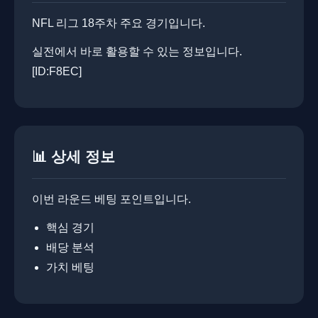
NFL 리그 18주차 주요 경기입니다.
실전에서 바로 활용할 수 있는 정보입니다. ​
[ID:F8EC]
📊 상세 정보
이번 라운드 베팅 포인트입니다.
핵심 경기
배당 분석
가치 베팅