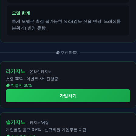
모델 한계
통계 모델은 측정 불가능한 요소(감독 전술 변경, 드레싱룸
분위기) 반영 못함.
🎁 추천 파트너
라카지노
- 온라인카지노
첫충 30% · 이벤트 5% 진행중.
🎁 첫충전 30%
가입하기
솔카지노
- 카지노/베팅
개인롤링 콤프 0.6% · 신규회원 가입쿠폰 지급.