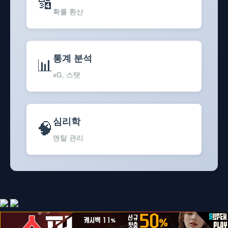
🔢
확률 환산
통계 분석
📊
xG, 스탯
심리학
🧠
멘탈 관리