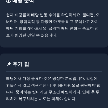
💰 배당 분석
현재 배당률과 배당 변동 추이를 확인하세요. ​핸디캡, 오
버언더, 양팀득점 등 다양한 마켓을 비교 분석하고 가치
베팅 기회를 찾아보세요. ​급격한 배당 변화는 중요한 정
보가 반영된 것일 수 있습니다.
📌 추가 팁
베팅에서 가장 중요한 것은 냉정한 분석입니다. ​​감정에
휘둘리지 않고 객관적인 데이터를 바탕으로 판단해야 합
니다. 좋아하는 팀이라고 무조건 베팅하거나, 연패 후 무
리하게 복구하려는 시도는 피해야 합니다.