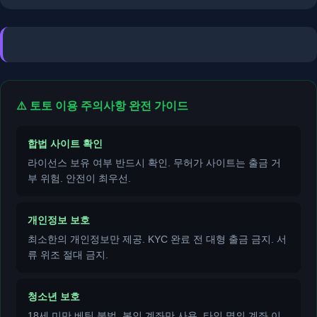
⚠️ 토토 이용 주의사항 완전 가이드
합법 사이트 확인
라이선스 보유 여부 반드시 확인. 무허가 사이트는 출금 거
부 위험. 안전이 최우선.
개인정보 보호
최소한의 개인정보만 제공. KYC 완료 전 대형 출금 금지. 서
류 위조 절대 금지.
청소년 보호
18세 미만 베팅 불법. 본인 계좌만 사용. 타인 명의 계좌 이