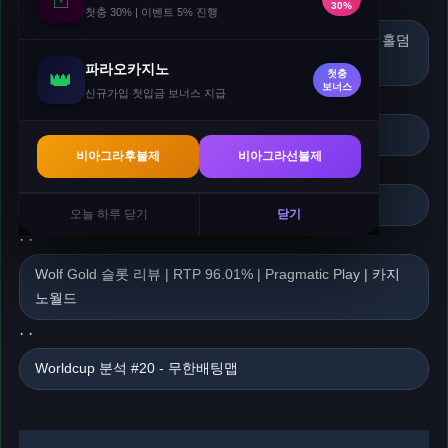
·
30%
첫충 30% | 이벤트 5% 진행
프리미어십 럭비 베팅 완벽 가이드 | 2026 완벽 가이드 - 홀덤
마스터
파라오카지노
👑
첫충
보너스
신규가입 첫입금 보너스 지급
·
타다라필 음주자용 - 비아센터
비아그라후불제
비아그라선불제
·
에베레치 에제 베팅 가이드 #0F7 - 무한배팅맵
오늘 하루 닫기
닫기
· ·
Wolf Gold 슬롯 리뷰 | RTP 96.01% | Pragmatic Play | 카지
노월드
· ·
Worldcup 분석 #20 - 무한배팅맵