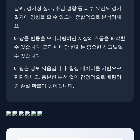
날씨, 경기장 상태, 주심 성향 등 외부 요인도 경기
결과에 영향을 줄 수 있으니 종합적으로 분석하세
요.
배당률 변동을 모니터링하면 시장의 흐름을 파악할
수 있습니다. 급격한 배당 변화는 중요한 시그널일
수 있습니다.
베팅은 정보 싸움입니다. 항상 데이터를 기반으로
판단하세요. ​충분한 분석 없이 감정적으로 베팅하
면 손실 확률이 높아집니다.