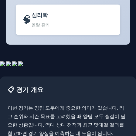
심리학
🧠
멘탈 관리
📋 경기 개요
이번 경기는 양팀 모두에게 중요한 의미가 있습니다. ​​리
그 순위와 시즌 목표를 고려했을 때 양팀 모두 승점이 필
요한 상황입니다. ​역대 상대 전적과 최근 맞대결 결과를
참고하면 경기 양상을 예측하는 데 도움이 됩니다.