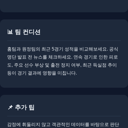
📊 팀 컨디션
홈팀과 원정팀의 최근 5경기 성적을 비교해보세요. ​​공식
명단 발표 전 뉴스를 체크하세요. 연속 경기로 인한 피로
도, 주요 선수 부상 및 출전 정지 여부, 최근 득실점 추이
등이 경기 결과에 영향을 미칩니다.
📌 추가 팁
​감정에 휘둘리지 않고 객관적인 데이터를 바탕으로 판단