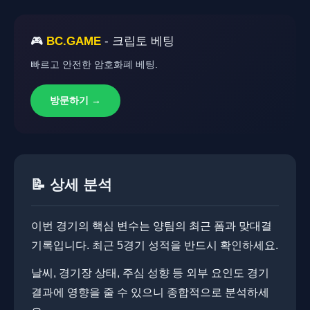
🎮
BC.GAME
- 크립토 베팅
빠르고 안전한 암호화폐 베팅.
방문하기 →
📝 상세 분석
이번 경기의 핵심 변수는 양팀의 최근 폼과 맞대결
기록입니다. ​​최근 5경기 성적을 반드시 확인하세요.
날씨, 경기장 상태, 주심 성향 등 외부 요인도 경기
결과에 영향을 줄 수 있으니 종합적으로 분석하세