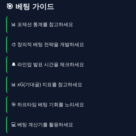
🎯 베팅 가이드
📊 포제션 통계를 참고하세요
🎨 창의적 베팅 전략을 개발하세요
🔔 라인업 발표 시간을 체크하세요
📊 xG(기대골) 지표를 참고하세요
🎯 하프타임 베팅 기회를 노리세요
💻 베팅 계산기를 활용하세요