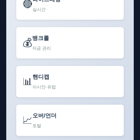
🔴
실시간
뱅크롤
💰
자금 관리
핸디캡
📊
아시안·유럽
오버/언더
📈
토탈