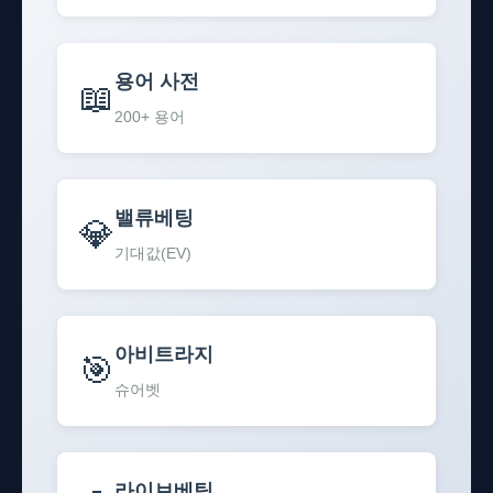
용어 사전
📖
200+ 용어
밸류베팅
💎
기대값(EV)
아비트라지
🎯
슈어벳
라이브베팅