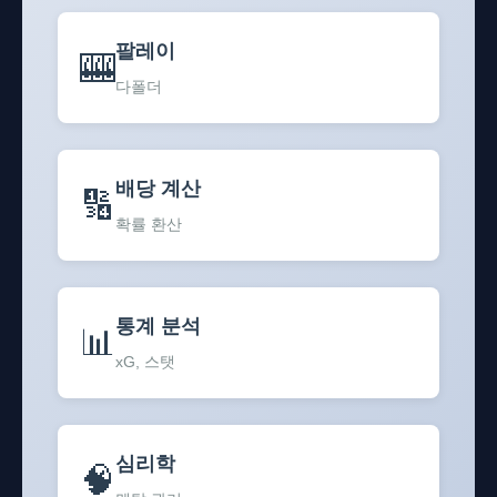
팔레이
🎰
다폴더
배당 계산
🔢
확률 환산
통계 분석
📊
xG, 스탯
심리학
🧠