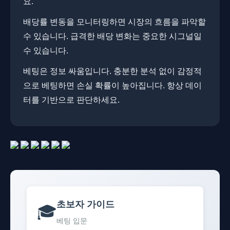
요.
배당률 변동을 모니터링하면 시장의 흐름을 파악할
수 있습니다. ​​급격한 배당 변화는 중요한 시그널일
수 있습니다.
베팅은 정보 싸움입니다. ​충분한 분석 없이 감정적
으로 베팅하면 손실 확률이 높아집니다. 항상 데이
터를 기반으로 판단하세요.
초보자 가이드
🎓
베팅 입문