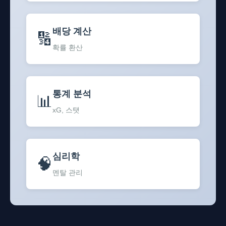
배당 계산
🔢
확률 환산
통계 분석
📊
xG, 스탯
심리학
🧠
멘탈 관리