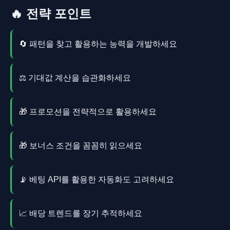
🔥 전략 포인트
🔄 패턴을 찾고 활용하는 능력을 개발하세요
⚖️ 기대값 계산을 습관화하세요
🎁 프로모션을 전략적으로 활용하세요
🎁 보너스 조건을 꼼꼼히 읽으세요
📡 베팅 API를 활용한 자동화도 고려하세요
📈 배당 트렌드를 장기 추적하세요