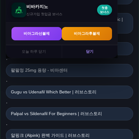
비바카지노
🎪
·
첫충
보너스
신규가입 첫입금 보너스
Book of Ra Deluxe 슬롯 리뷰 | RTP 95.10% | Novomatic |
카지노월드
비아그라선불제
비아그라후불제
·
센돔 빠른효과 | 러브스토리 - ED 전문 정보
오늘 하루 닫기
닫기
·
팔팔정 25mg 용량 - 비아센터
·
Gugu vs Udenafil Which Better | 러브스토리
·
Palpal vs Sildenafil For Beginners | 러브스토리
·
알핑크 (Alpink) 완벽 가이드 | 러브스토리