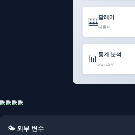
팔레이
🎰
다폴더
통계 분석
📊
xG, 스탯
🌤️ 외부 변수