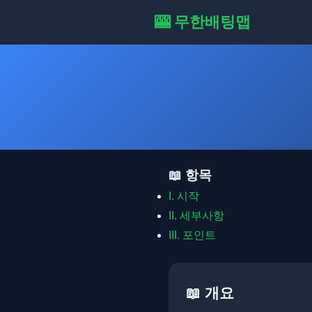
🎰 무한배팅맵
📖 항목
I. 시작
II. 세부사항
III. 포인트
📖 개요