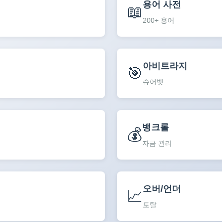
용어 사전
📖
200+ 용어
아비트라지
🎯
슈어벳
뱅크롤
💰
자금 관리
오버/언더
📈
토탈