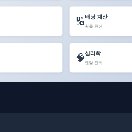
배당 계산
🔢
확률 환산
심리학
🧠
멘탈 관리