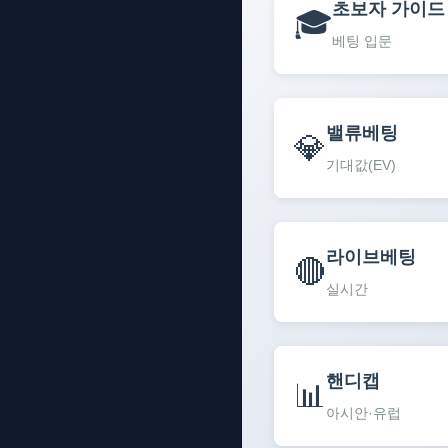
초보자 가이드
🎓
베팅 입문
밸류베팅
💎
기대값(EV)
라이브베팅
🔴
실시간
핸디캡
📊
아시안·유럽