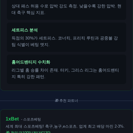
상대 패스 허용 수로 압박 강도 측정. 낮을수록 강한 압박. 현
대 축구 핵심 지표.
세트피스 분석
득점의 30%가 세트피스. 코너킥, 프리킥 루틴과 공중볼 강
팀 식별이 베팅 엣지.
홈어드밴티지 수치화
리그별 홈 승률 차이 존재. 터키, 그리스 리그는 홈어드밴티
지 특히 강한 패턴.
🎁 추천 파트너
1xBet
- 스포츠베팅
세계 최대 스포츠베팅! 축구,농구,e스포츠. 업계 최고 배당 마진 2-3%.
🎁 첫입금100%(최대€130)