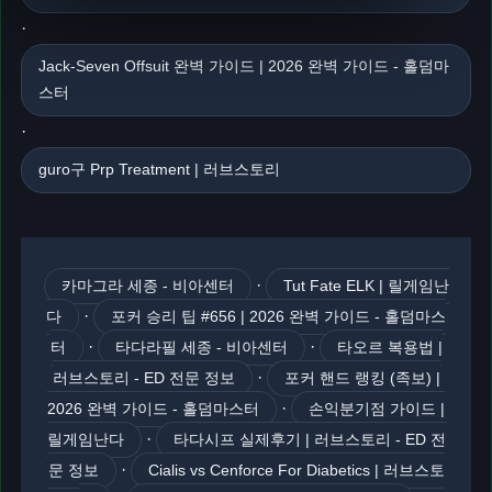
·
Jack-Seven Offsuit 완벽 가이드 | 2026 완벽 가이드 - 홀덤마
스터
·
guro구 Prp Treatment | 러브스토리
·
카마그라 세종 - 비아센터
Tut Fate ELK | 릴게임난
·
다
포커 승리 팁 #656 | 2026 완벽 가이드 - 홀덤마스
·
·
터
타다라필 세종 - 비아센터
타오르 복용법 |
·
러브스토리 - ED 전문 정보
포커 핸드 랭킹 (족보) |
·
2026 완벽 가이드 - 홀덤마스터
손익분기점 가이드 |
·
릴게임난다
타다시프 실제후기 | 러브스토리 - ED 전
·
문 정보
Cialis vs Cenforce For Diabetics | 러브스토