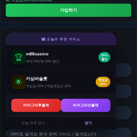
가입하기
라카지노
- 온라인카지노
🎰 오늘의 추천 카지노
첫충 30% · 이벤트 5% 진행중.
🎁 첫충전 30%
m88casino
🏆
30%
·
할인
최대 30만원 30% 할인
Union berlin #5 - 무한배팅맵 2026
카심바슬롯
🌟
·
첫입금
20%
첫입금 20% | 매일첫입금 20%
Prostate 환자 Palpal Dosage | 러브스토리
·
비아그라후불제
비아그라선불제
레비트라 대량 구매 가이드 - 비아센터
· ·
오늘 하루 닫기
닫기
야마토 릴게임 분석 완벽 가이드 | 릴게임난다