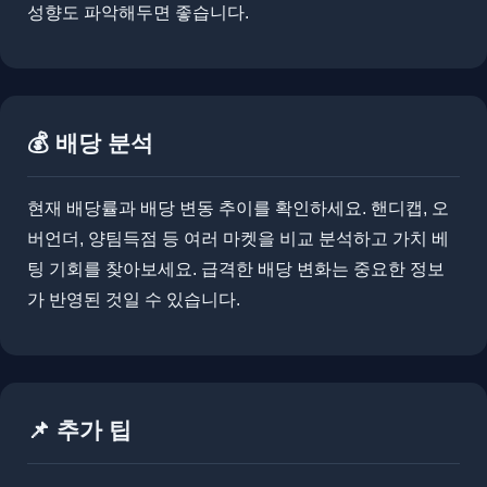
성향도 파악해두면 좋습니다.
💰 배당 분석
현재 배당률과 배당 변동 추이를 확인하세요. ​핸디캡, 오
버언더, 양팀득점 등 여러 마켓을 비교 분석하고 가치 베
팅 기회를 찾아보세요. ​​급격한 배당 변화는 중요한 정보
가 반영된 것일 수 있습니다.
📌 추가 팁