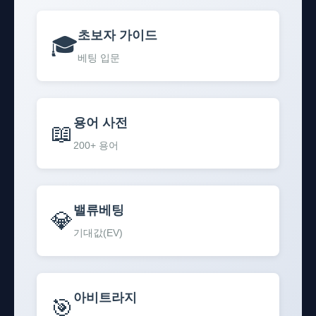
초보자 가이드
🎓
베팅 입문
용어 사전
📖
200+ 용어
밸류베팅
💎
기대값(EV)
아비트라지
🎯