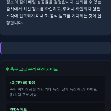
정보의 질이 베팅 성공률을 결정합니다. 신뢰할 수 있는
출처에서 최신 정보를 확인하고, 루머나 확인되지 않은
소식에 현혹되지 마세요. ​공식 발표를 기다리는 것이 현
명합니다.
⚽ 축구 고급 분석 완전 가이드
xG(기대골) 활용
슈팅 위치와 품질 기반 기대 득점. 실제 득점과 xG 차이로
운/실력 구분 가능.
PPDA 지표