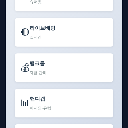
슈어벳
라이브베팅
🔴
실시간
뱅크롤
💰
자금 관리
핸디캡
📊
아시안·유럽