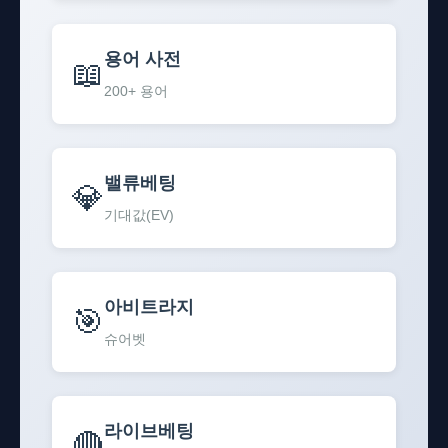
용어 사전
📖
200+ 용어
밸류베팅
💎
기대값(EV)
아비트라지
🎯
슈어벳
라이브베팅
🔴