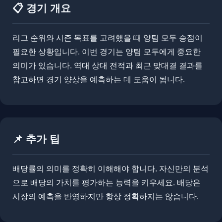
📋 경기 개요
리그 순위와 시즌 목표를 고려했을 때 양팀 모두 승점이
필요한 상황입니다. 이번 경기는 양팀 모두에게 중요한
의미가 있습니다. 역대 상대 전적과 최근 맞대결 결과를
참고하면 경기 양상을 예측하는 데 도움이 됩니다.
📌 추가 팁
배당률의 의미를 정확히 이해해야 합니다. ​자신만의 분석
으로 배당의 가치를 평가하는 능력을 키우세요. ​​배당은
시장의 예측을 반영하지만 항상 정확하지는 않습니다.