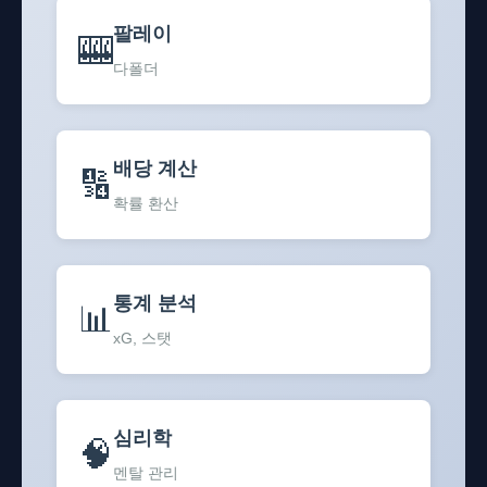
팔레이
🎰
다폴더
배당 계산
🔢
확률 환산
통계 분석
📊
xG, 스탯
심리학
🧠
멘탈 관리