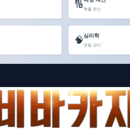
🔢
확률 환산
심리학
🧠
멘탈 관리