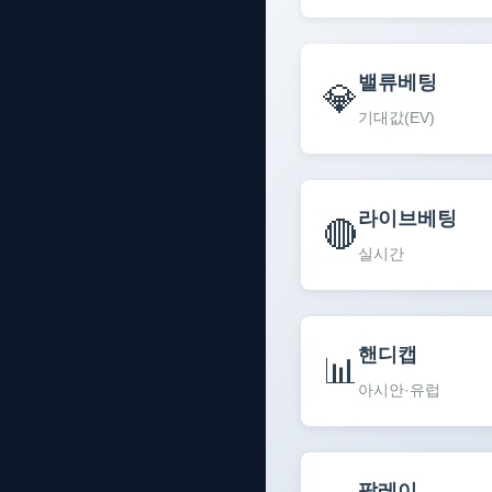
밸류베팅
💎
기대값(EV)
라이브베팅
🔴
실시간
핸디캡
📊
아시안·유럽
팔레이