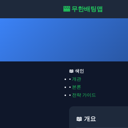
🎰 무한배팅맵
📖 색인
▪
개관
▪
본론
▪
전략 가이드
📖 개요