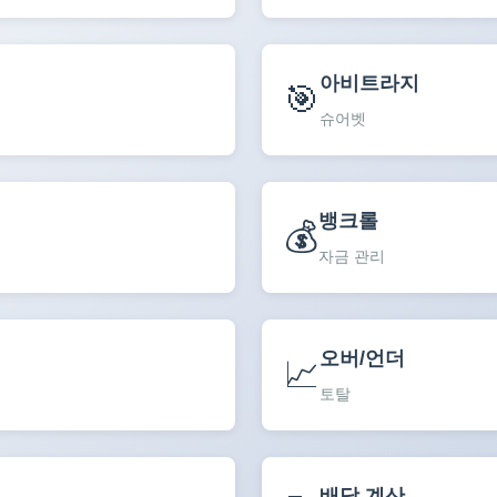
아비트라지
🎯
슈어벳
뱅크롤
💰
자금 관리
오버/언더
📈
토탈
배당 계산