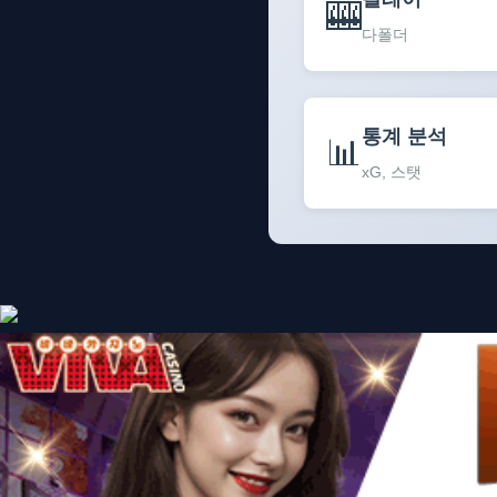
🎰
다폴더
통계 분석
📊
xG, 스탯