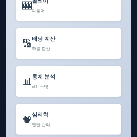
팔레이
🎰
다폴더
배당 계산
🔢
확률 환산
통계 분석
📊
xG, 스탯
심리학
🧠
멘탈 관리