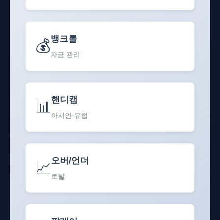
뱅크롤
💰
자금 관리
핸디캡
📊
아시안·유럽
오버/언더
📈
토탈