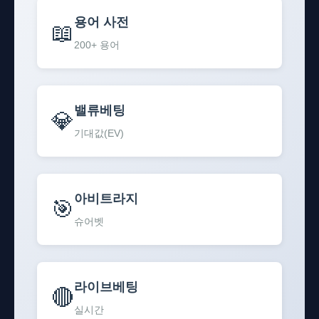
용어 사전
📖
200+ 용어
밸류베팅
💎
기대값(EV)
아비트라지
🎯
슈어벳
라이브베팅
🔴
실시간