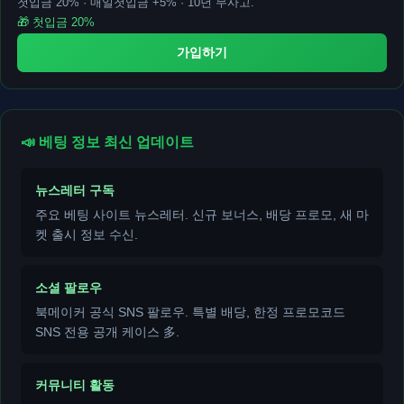
첫입금 20% · 매일첫입금 +5% · 10년 무사고.
🎁 첫입금 20%
가입하기
📣 베팅 정보 최신 업데이트
뉴스레터 구독
주요 베팅 사이트 뉴스레터. 신규 보너스, 배당 프로모, 새 마
켓 출시 정보 수신.
소셜 팔로우
북메이커 공식 SNS 팔로우. 특별 배당, 한정 프로모코드
SNS 전용 공개 케이스 多.
커뮤니티 활동