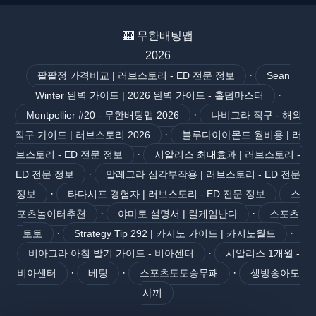
🎰 무한배팅맵
2026
·
팔팔정 가격비교 | 러브스토리 - ED 전문 정보
Sean
·
Winter 완벽 가이드 | 2026 완벽 가이드 - 홀덤마스터
·
Montpellier #20 - 무한배팅맵 2026
나비그라 직구 - 해외
·
직구 가이드 | 러브스토리 2026
블루다이아몬드 월비용 | 러
·
브스토리 - ED 전문 정보
시알리스 최대효과 | 러브스토리 -
·
ED 전문 정보
말레그라 심각부작용 | 러브스토리 - ED 전문
·
정보
타다시프 경험자 | 러브스토리 - ED 전문 정보
스
·
·
포츠놀이터추천
야마토 설명서 | 릴게임난다
스포츠
·
·
토토
Strategy Tip 292 | 카지노 가이드 | 카지노월드
·
비아그라 아침 발기 가이드 - 비아센터
시알리스 1개월 -
·
·
·
비아센터
베팅
스포츠토토승무패
생방송아도
사끼