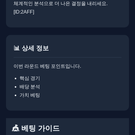
체계적인 분석으로 더 나은 결정을 내리세요.
[ID:2AFF]
📊 상세 정보
이번 라운드 베팅 포인트입니다.
핵심 경기
배당 분석
가치 베팅
🎪 베팅 가이드