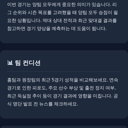
이번 경기는 양팀 모두에게 중요한 의미가 있습니다. 리
그 순위와 시즌 목표를 고려했을 때 양팀 모두 승점이 필
요한 상황입니다. 역대 상대 전적과 최근 맞대결 결과를
참고하면 경기 양상을 예측하는 데 도움이 됩니다.
📊 팀 컨디션
홈팀과 원정팀의 최근 5경기 성적을 비교해보세요. ​​연속
경기로 인한 피로도, 주요 선수 부상 및 출전 정지 여부,
최근 득실점 추이 등이 경기 결과에 영향을 미칩니다. ​​공
식 명단 발표 전 뉴스를 체크하세요.