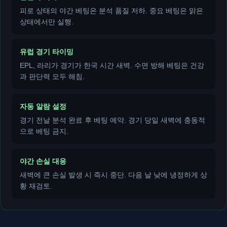
피로 상태의 야간 베팅은 분석 품질 저하. 중요 베팅은 맑은
상태에서만 실행.
유럽 경기 타이밍
EPL, 라리가 경기가 한국 시간 새벽. 수면 방해 베팅은 건강
과 판단력 모두 해침.
자동 알람 설정
경기 전날 분석 완료 후 베팅 예약. 경기 당일 새벽에 충동적
으로 베팅 금지.
야간 손실 대응
새벽에 큰 손실 발생 시 즉시 중단. 다음 날 낮에 냉정하게 상
황 재검토.