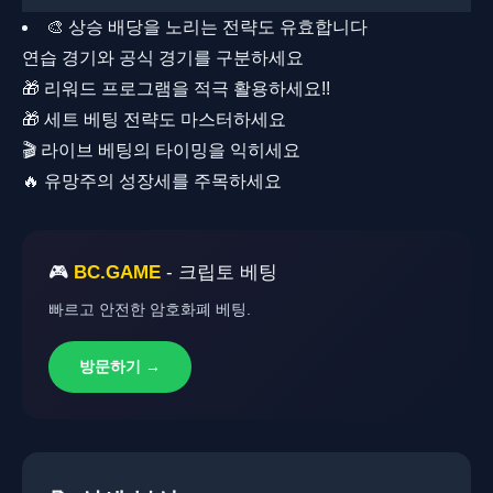
🎨 상승 배당을 노리는 전략도 유효합니다
연습 경기와 공식 경기를 구분하세요
🎁 리워드 프로그램을 적극 활용하세요!!
🎁 세트 베팅 전략도 마스터하세요
🎬 라이브 베팅의 타이밍을 익히세요
🔥 유망주의 성장세를 주목하세요
🎮
BC.GAME
- 크립토 베팅
빠르고 안전한 암호화폐 베팅.
방문하기 →