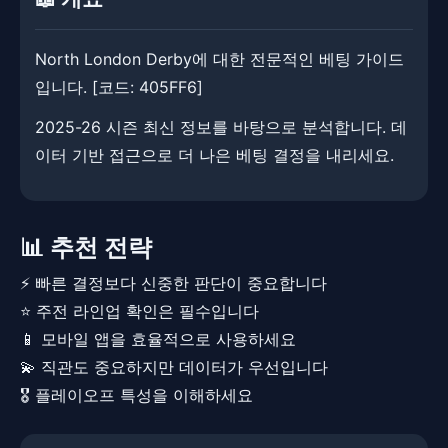
North London Derby에 대한 전문적인 베팅 가이드
입니다. ​​[코드: 405FF6]
2025-26 시즌 최신 정보를 바탕으로 분석합니다. 데
이터 기반 접근으로 더 나은 베팅 결정을 내리세요.
📊 추천 전략
⚡ 빠른 결정보다 신중한 판단이 중요합니다
⭐ 주전 라인업 확인은 필수입니다
📱 모바일 앱을 효율적으로 사용하세요
💫 직관도 중요하지만 데이터가 우선입니다
🎖️ 플레이오프 특성을 이해하세요