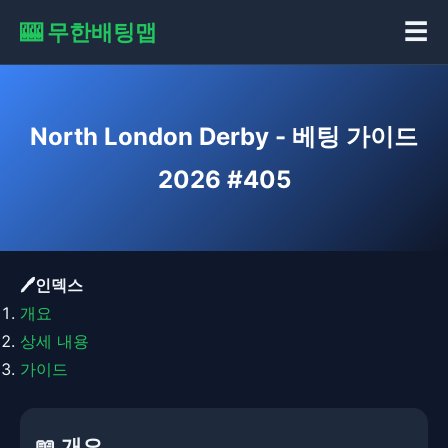
🎰 무한배팅맵
☰
North London Derby - 베팅 가이드
2026 #405
🖊️인덱스
개요
상세 내용
가이드
📖 개요