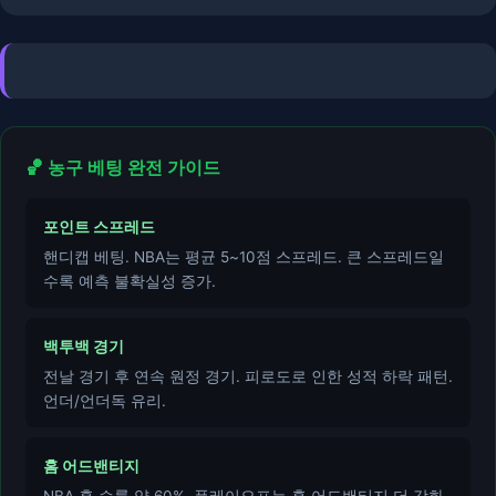
🏀 농구 베팅 완전 가이드
포인트 스프레드
핸디캡 베팅. NBA는 평균 5~10점 스프레드. 큰 스프레드일
수록 예측 불확실성 증가.
백투백 경기
전날 경기 후 연속 원정 경기. 피로도로 인한 성적 하락 패턴.
언더/언더독 유리.
홈 어드밴티지