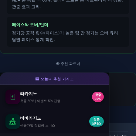
NBA 홈 승률 약 60%. 플레이오프는 홈 어드밴티지 더 강화.
관중 효과 고려.
페이스와 오버/언더
경기당 공격 횟수(페이스)가 높은 팀 간 경기는 오버 유리.
팀별 페이스 통계 확인.
🎁 추천 파트너
🎰 오늘의 추천 카지노
카심바슬롯
- 슬롯
첫입금 20% · 매일첫입금 +5% · 10년 무사고.
라카지노
🃏
첫충
🎁 첫입금 20%
30%
첫충 30% | 이벤트 5% 진행
비바카지노
🎪
첫충
보너스
신규가입 첫입금 보너스