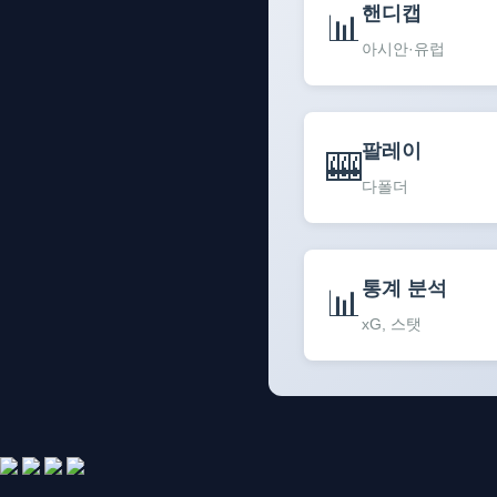
핸디캡
📊
아시안·유럽
팔레이
🎰
다폴더
통계 분석
📊
xG, 스탯