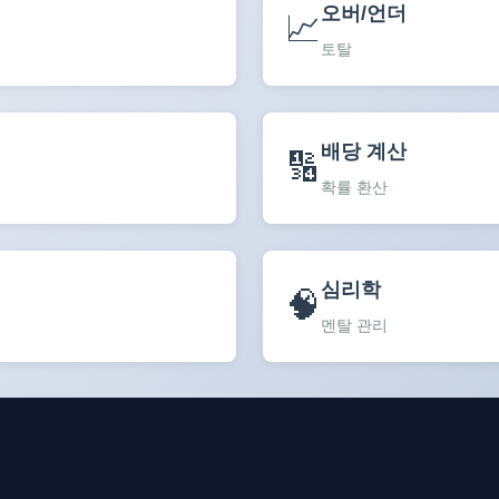
오버/언더
📈
토탈
배당 계산
🔢
확률 환산
심리학
🧠
멘탈 관리