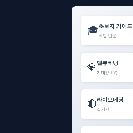
초보자 가이드
🎓
베팅 입문
밸류베팅
💎
기대값(EV)
라이브베팅
🔴
실시간