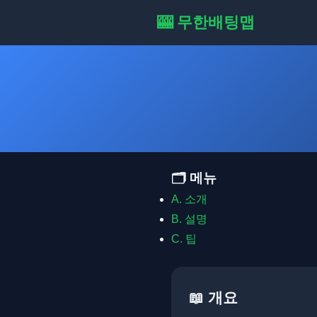
🎰 무한배팅맵
🗂️ 메뉴
A. 소개
B. 설명
C. 팁
📖 개요