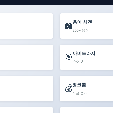
용어 사전
📖
200+ 용어
아비트라지
🎯
슈어벳
뱅크롤
💰
자금 관리