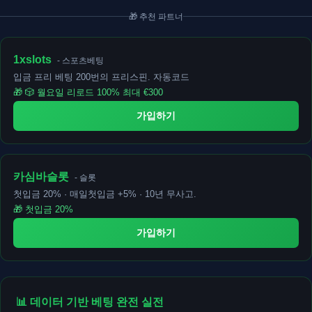
🎁 추천 파트너
1xslots
- 스포츠베팅
입금 프리 베팅 200번의 프리스핀. 자동코드
🎁 🎲 월요일 리로드 100% 최대 €300
가입하기
카심바슬롯
- 슬롯
첫입금 20% · 매일첫입금 +5% · 10년 무사고.
🎁 첫입금 20%
가입하기
📊 데이터 기반 베팅 완전 실전