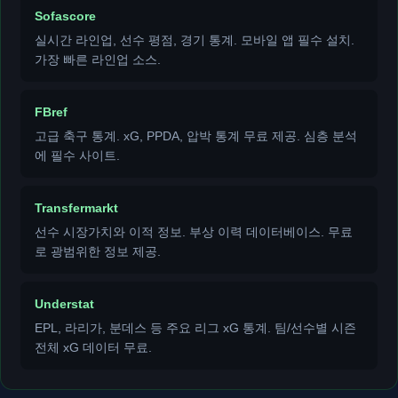
Sofascore
실시간 라인업, 선수 평점, 경기 통계. 모바일 앱 필수 설치.
가장 빠른 라인업 소스.
FBref
고급 축구 통계. xG, PPDA, 압박 통계 무료 제공. 심층 분석
에 필수 사이트.
Transfermarkt
선수 시장가치와 이적 정보. 부상 이력 데이터베이스. 무료
로 광범위한 정보 제공.
Understat
EPL, 라리가, 분데스 등 주요 리그 xG 통계. 팀/선수별 시즌
전체 xG 데이터 무료.