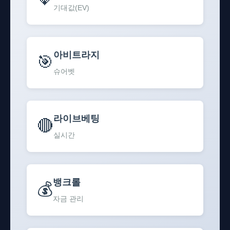
기대값(EV)
아비트라지
🎯
슈어벳
라이브베팅
🔴
실시간
뱅크롤
💰
자금 관리