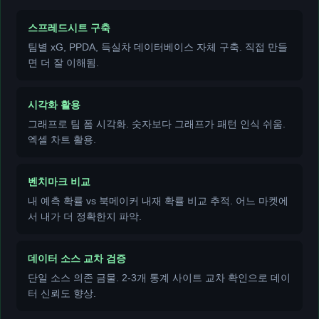
스프레드시트 구축
팀별 xG, PPDA, 득실차 데이터베이스 자체 구축. 직접 만들
면 더 잘 이해됨.
시각화 활용
그래프로 팀 폼 시각화. 숫자보다 그래프가 패턴 인식 쉬움.
엑셀 차트 활용.
벤치마크 비교
내 예측 확률 vs 북메이커 내재 확률 비교 추적. 어느 마켓에
서 내가 더 정확한지 파악.
데이터 소스 교차 검증
단일 소스 의존 금물. 2-3개 통계 사이트 교차 확인으로 데이
터 신뢰도 향상.