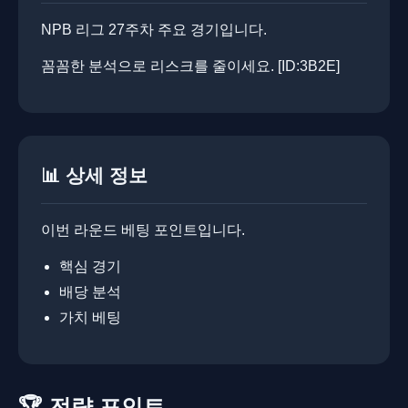
NPB 리그 27주차 주요 경기입니다.
꼼꼼한 분석으로 리스크를 줄이세요. ​​[ID:3B2E]
📊 상세 정보
이번 라운드 베팅 포인트입니다.
핵심 경기
배당 분석
가치 베팅
🏆 전략 포인트