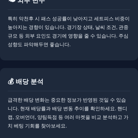
🌤️ 외부 변수
특히 악천후 시 패스 성공률이 낮아지고 세트피스 비중이
높아지는 경향이 있습니다. 경기장 상태, 날씨 조건, 관중
규모 등 외부 요인도 경기에 영향을 줄 수 있습니다. ​​주심
성향도 파악해두면 좋습니다.
💰 배당 분석
급격한 배당 변화는 중요한 정보가 반영된 것일 수 있습
니다. 현재 배당률과 배당 변동 추이를 확인하세요. ​핸디
캡, 오버언더, 양팀득점 등 여러 마켓을 비교 분석하고 가
치 베팅 기회를 찾아보세요.