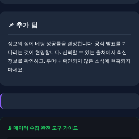
📌 추가 팁
정보의 질이 베팅 성공률을 결정합니다. ​공식 발표를 기
다리는 것이 현명합니다. 신뢰할 수 있는 출처에서 최신
정보를 확인하고, 루머나 확인되지 않은 소식에 현혹되지
마세요.
📡 데이터 수집 완전 도구 가이드