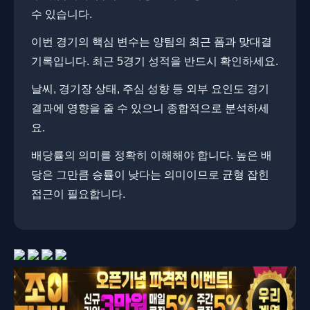
수 있습니다.
이번 경기의 핵심 변수는 양팀의 최근 폼과 맞대결
기록입니다. 최근 5경기 성적을 반드시 확인하세요.
날씨, 경기장 상태, 주심 성향 등 외부 요인도 경기
결과에 영향을 줄 수 있으니 종합적으로 분석하세
요.
배당률의 의미를 정확히 이해해야 합니다. ​높은 배
당은 그만큼 승률이 낮다는 의미이므로 균형 잡힌
접근이 필요합니다.