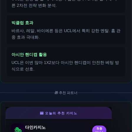
른 2차전 전략 변화 분석.
빅클럽 효과
바르사, 레알, 바이에른 등은 UCL에서 특히 강한 멘탈. 홈 관
중 효과 극대화.
아시안 핸디캡 활용
UCL은 이변 많아 1X2보다 아시안 핸디캡이 안전한 베팅 방
식으로 선호.
🎁 추천 파트너
라카지노
- 온라인카지노
🎰 오늘의 추천 카지노
첫충 30% · 이벤트 5% 진행중.
🎁 첫충전 30%
다인카지노
🎭
첫충