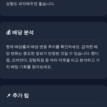
성향도 파악해두면 좋습니다.
💰 배당 분석
현재 배당률과 배당 변동 추이를 확인하세요. ​​급격한 배
당 변화는 중요한 정보가 반영된 것일 수 있습니다. 핸디
캡, 오버언더, 양팀득점 등 여러 마켓을 비교 분석하고 가
치 베팅 기회를 찾아보세요.
📌 추가 팁