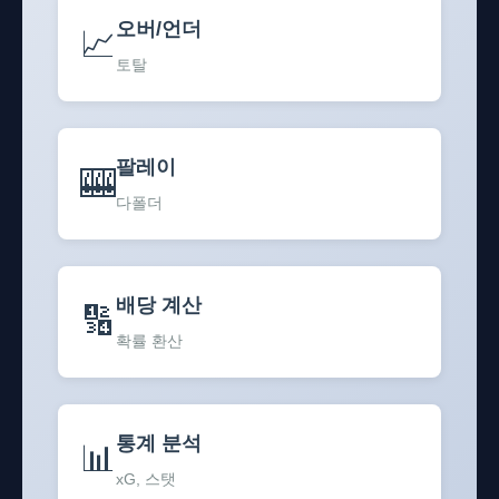
오버/언더
📈
토탈
팔레이
🎰
다폴더
배당 계산
🔢
확률 환산
통계 분석
📊
xG, 스탯