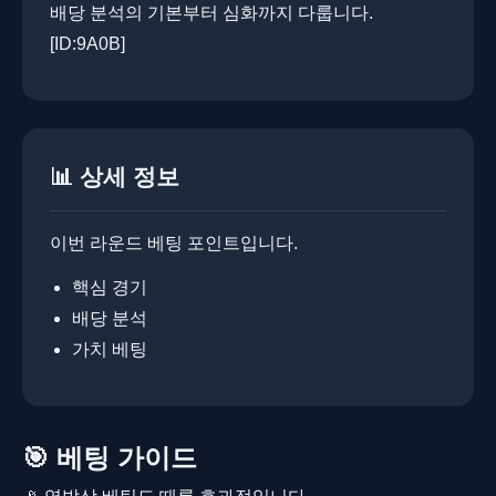
배당 분석의 기본부터 심화까지 다룹니다. ​​
[ID:9A0B]
📊 상세 정보
이번 라운드 베팅 포인트입니다.
핵심 경기
배당 분석
가치 베팅
🎯 베팅 가이드