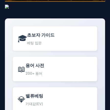
초보자 가이드
🎓
베팅 입문
용어 사전
📖
200+ 용어
밸류베팅
💎
기대값(EV)