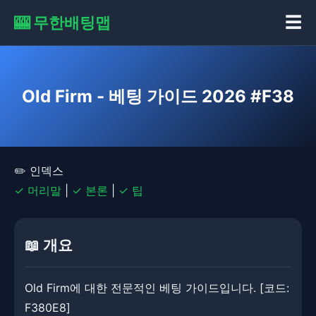
🎰 무한배팅맵
☰
Old Firm - 베팅 가이드 2026 #F38
✏️ 인덱스
✓ 머리말
|
✓ 본론
|
✓ 팁
📖 개요
Old Firm에 대한 전문적인 베팅 가이드입니다. ​[코드:
F380E8]