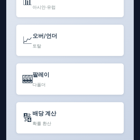
📊
아시안·유럽
오버/언더
📈
토탈
팔레이
🎰
다폴더
배당 계산
🔢
확률 환산