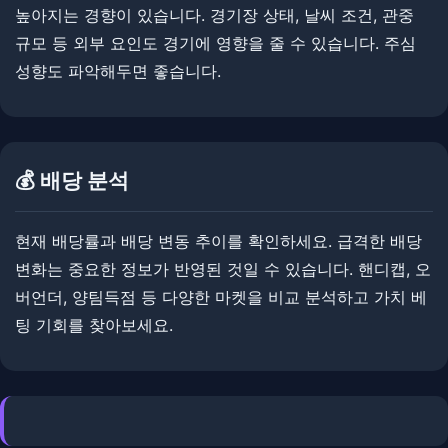
높아지는 경향이 있습니다. 경기장 상태, 날씨 조건, 관중
규모 등 외부 요인도 경기에 영향을 줄 수 있습니다. ​​주심
성향도 파악해두면 좋습니다.
💰 배당 분석
현재 배당률과 배당 변동 추이를 확인하세요. ​급격한 배당
변화는 중요한 정보가 반영된 것일 수 있습니다. ​핸디캡, 오
버언더, 양팀득점 등 다양한 마켓을 비교 분석하고 가치 베
팅 기회를 찾아보세요.