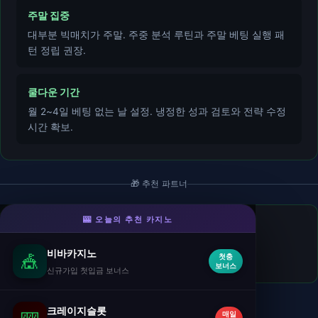
주말 집중
대부분 빅매치가 주말. 주중 분석 루틴과 주말 베팅 실행 패
턴 정립 권장.
쿨다운 기간
월 2~4일 베팅 없는 날 설정. 냉정한 성과 검토와 전략 수정
시간 확보.
🎁 추천 파트너
🎰 오늘의 추천 카지노
k88카지노
- 우리계열
입플 5+3~50+15 · 슬롯 리베이트 4% · 페이백 5%.
비바카지노
🎪
첫충
🎁 상시 이벤트
보너스
신규가입 첫입금 보너스
크레이지슬롯
매일