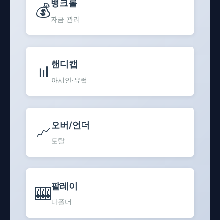
뱅크롤
💰
자금 관리
핸디캡
📊
아시안·유럽
오버/언더
📈
토탈
팔레이
🎰
다폴더