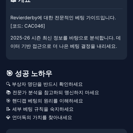
Revierderby에 대한 전문적인 베팅 가이드입니다. ​
[코드: CAC046]
2025-26 시즌 최신 정보를 바탕으로 분석합니다. ​​데
이터 기반 접근으로 더 나은 베팅 결정을 내리세요.
🎯 성공 노하우
🔍 부상자 명단을 반드시 확인하세요
📚 전문가 분석을 참고하되 맹신하지 마세요
🎯 핸디캡 베팅의 원리를 이해하세요
📝 세부 베팅 규칙을 숙지하세요
💎 언더독의 가치를 찾아내세요