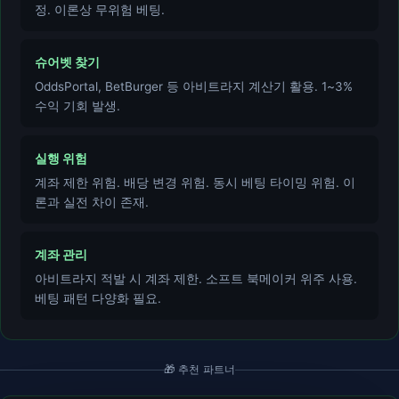
정. 이론상 무위험 베팅.
슈어벳 찾기
OddsPortal, BetBurger 등 아비트라지 계산기 활용. 1~3%
수익 기회 발생.
실행 위험
계좌 제한 위험. 배당 변경 위험. 동시 베팅 타이밍 위험. 이
론과 실전 차이 존재.
계좌 관리
아비트라지 적발 시 계좌 제한. 소프트 북메이커 위주 사용.
베팅 패턴 다양화 필요.
🎁 추천 파트너