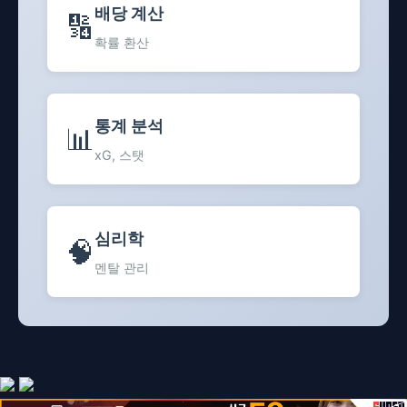
배당 계산
🔢
확률 환산
통계 분석
📊
xG, 스탯
심리학
🧠
멘탈 관리