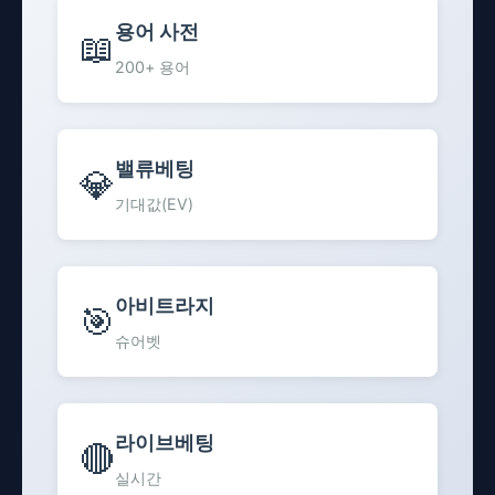
용어 사전
📖
200+ 용어
밸류베팅
💎
기대값(EV)
아비트라지
🎯
슈어벳
라이브베팅
🔴
실시간