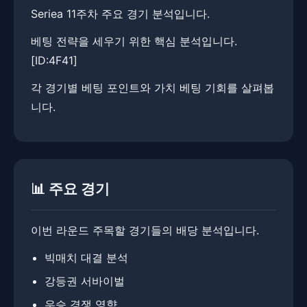
Seriea 11주차 주요 경기 분석입니다.
베팅 전략을 세우기 위한 핵심 분석입니다. ​
[ID:4F41]
각 경기별 베팅 포인트와 가치 베팅 기회를 살펴봅
니다.
📊 주요 경기
이번 라운드 주목할 경기들의 배당 분석입니다.
빅매치 대결 분석
강등권 서바이벌
우승 경쟁 영향