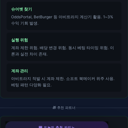
슈어벳 찾기
OddsPortal, BetBurger 등 아비트라지 계산기 활용. 1~3%
수익 기회 발생.
실행 위험
계좌 제한 위험. 배당 변경 위험. 동시 베팅 타이밍 위험. 이
론과 실전 차이 존재.
계좌 관리
아비트라지 적발 시 계좌 제한. 소프트 북메이커 위주 사용.
베팅 패턴 다양화 필요.
🎁 추천 파트너
카심바슬롯
- 슬롯
🎰 오늘의 추천 카지노