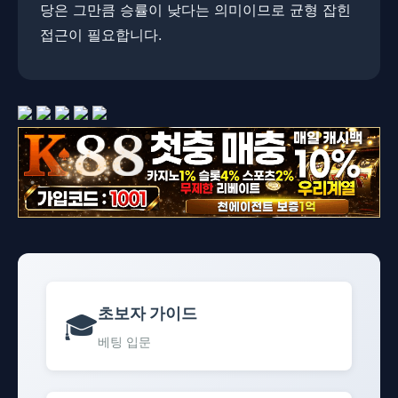
당은 그만큼 승률이 낮다는 의미이므로 균형 잡힌
접근이 필요합니다.
초보자 가이드
🎓
베팅 입문