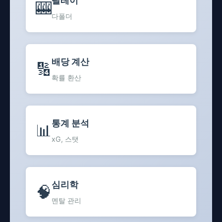
팔레이
🎰
다폴더
배당 계산
🔢
확률 환산
통계 분석
📊
xG, 스탯
심리학
🧠
멘탈 관리