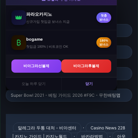
첫입금 20% · 매일첫입금 +5% · 10년 무사고.
🎁 첫입금 20%
파라오카지노
👑
첫충
·
보너스
신규가입 첫입금 보너스 지급
시나그라 입증효과 | 러브스토리 - ED 전문 정보
bcgame
₿
·
180%
보너스
첫입금 180% | 비트코인 OK
Hot 777 Evoplay | 릴게임난다
·
비아그라선불제
비아그라후불제
Copa del rey 분석 #20 - 무한배팅맵
·
오늘 하루 닫기
닫기
Super Bowl 2021 - 베팅 가이드 2026 #F9C - 무한배팅맵
·
말레그라 두통 대처 - 비아센터
Casino News 228
·
·
| 카지노 가이드 | 카지노월드
바카라방법
아우