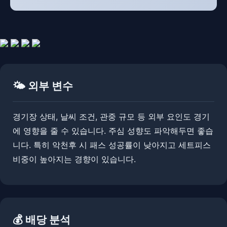
🌤️ 외부 변수
경기장 상태, 날씨 조건, 관중 규모 등 외부 요인도 경기
에 영향을 줄 수 있습니다. ​주심 성향도 파악해두면 좋습
니다. ​특히 악천후 시 패스 성공률이 낮아지고 세트피스
비중이 높아지는 경향이 있습니다.
💰 배당 분석