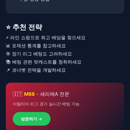
⭐ 추천 전략
⚡ 라인 쇼핑으로 최고 배당을 찾으세요
📊 포제션 통계를 참고하세요
🎯 장기 리그 베팅도 고려하세요
📚 베팅 관련 팟캐스트를 청취하세요
📌 코너벳 전략을 개발하세요
🇮🇹
M88
- 세리에A 전문
이탈리아 리그 경기 실시간 베팅 가능.
방문하기 →