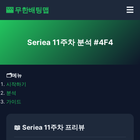
🎰 무한배팅맵
☰
Seriea 11주차 분석 #4F4
🗂️메뉴
시작하기
분석
가이드
📖 Seriea 11주차 프리뷰