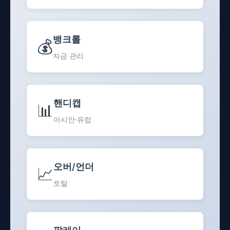
뱅크롤
💰
자금 관리
핸디캡
📊
아시안·유럽
오버/언더
📈
토탈