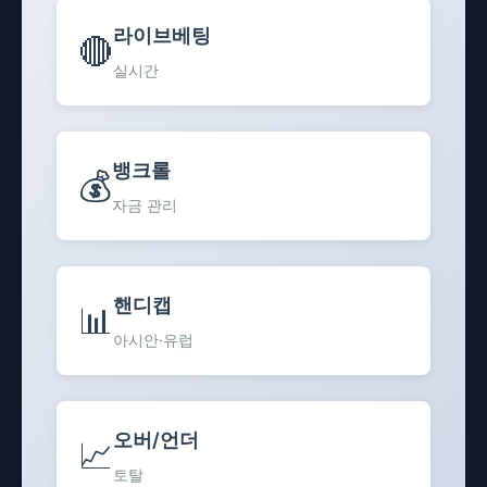
라이브베팅
🔴
실시간
뱅크롤
💰
자금 관리
핸디캡
📊
아시안·유럽
오버/언더
📈
토탈