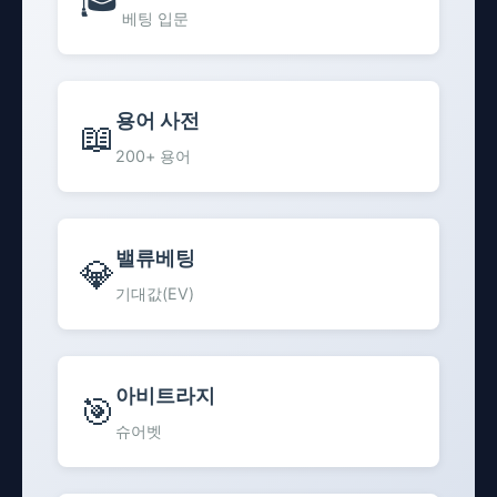
베팅 입문
용어 사전
📖
200+ 용어
밸류베팅
💎
기대값(EV)
아비트라지
🎯
슈어벳