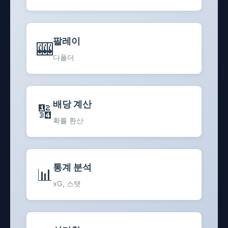
팔레이
🎰
다폴더
배당 계산
🔢
확률 환산
통계 분석
📊
xG, 스탯