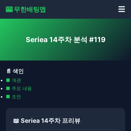
🎰 무한배팅맵
☰
Seriea 14주차 분석 #119
📄 색인
■ 개관
■ 주요 내용
■ 조언
📖 Seriea 14주차 프리뷰