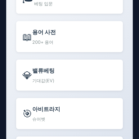
베팅 입문
용어 사전
📖
200+ 용어
밸류베팅
💎
기대값(EV)
아비트라지
🎯
슈어벳