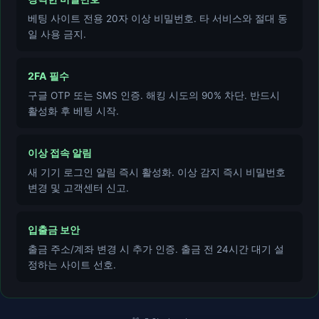
베팅 사이트 전용 20자 이상 비밀번호. 타 서비스와 절대 동
일 사용 금지.
2FA 필수
구글 OTP 또는 SMS 인증. 해킹 시도의 90% 차단. 반드시
활성화 후 베팅 시작.
이상 접속 알림
새 기기 로그인 알림 즉시 활성화. 이상 감지 즉시 비밀번호
변경 및 고객센터 신고.
입출금 보안
출금 주소/계좌 변경 시 추가 인증. 출금 전 24시간 대기 설
정하는 사이트 선호.