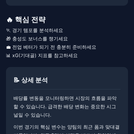
🔥 핵심 전략
🏃 경기 템포를 분석하세요
🎁 충성도 보너스를 챙기세요
💼 전업 베터가 되기 전 충분히 준비하세요
📊 xG(기대골) 지표를 참고하세요
📝 상세 분석
배당률 변동을 모니터링하면 시장의 흐름을 파악
할 수 있습니다. ​​급격한 배당 변화는 중요한 시그
널일 수 있습니다.
이번 경기의 핵심 변수는 양팀의 최근 폼과 맞대결