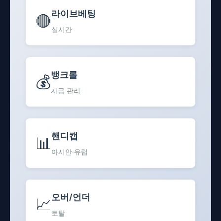
라이브베팅
🔴
실시간
뱅크롤
💰
자금 관리
핸디캡
📊
아시안·유럽
오버/언더
📈
토탈