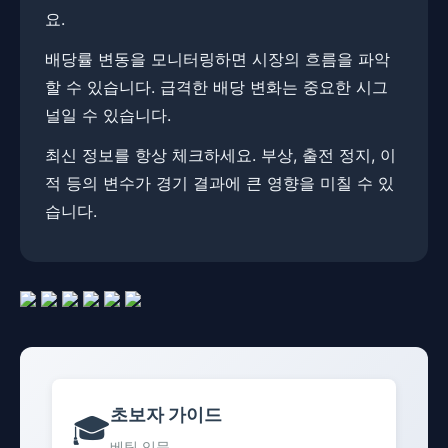
요.
배당률 변동을 모니터링하면 시장의 흐름을 파악
할 수 있습니다. 급격한 배당 변화는 중요한 시그
널일 수 있습니다.
최신 정보를 항상 체크하세요. 부상, 출전 정지, 이
적 등의 변수가 경기 결과에 큰 영향을 미칠 수 있
습니다.
초보자 가이드
🎓
베팅 입문