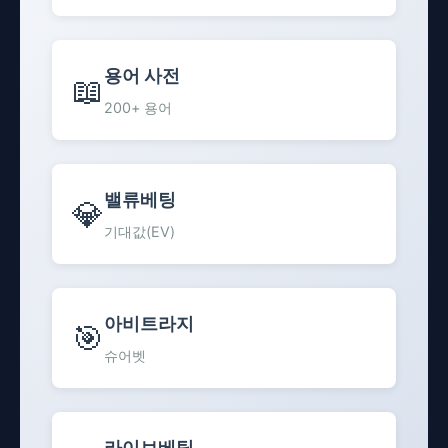
용어 사전
📖
200+ 용어
밸류베팅
💎
기대값(EV)
아비트라지
🎯
슈어벳
라이브베팅