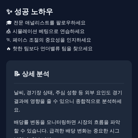
✨ 성공 노하우
🎓 전문 애널리스트를 팔로우하세요
🎪 시뮬레이션 베팅으로 연습하세요
🏃 페이스 조절의 중요성을 인지하세요
🔥 핫한 팀보다 언더밸류 팀을 찾으세요
📝 상세 분석
날씨, 경기장 상태, 주심 성향 등 외부 요인도 경기
결과에 영향을 줄 수 있으니 종합적으로 분석하세
요.
배당률 변동을 모니터링하면 시장의 흐름을 파악
할 수 있습니다. ​​급격한 배당 변화는 중요한 시그