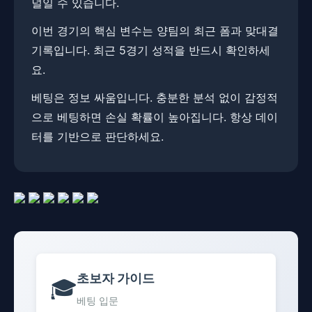
널일 수 있습니다.
이번 경기의 핵심 변수는 양팀의 최근 폼과 맞대결
기록입니다. ​​최근 5경기 성적을 반드시 확인하세
요.
베팅은 정보 싸움입니다. ​충분한 분석 없이 감정적
으로 베팅하면 손실 확률이 높아집니다. ​​항상 데이
터를 기반으로 판단하세요.
초보자 가이드
🎓
베팅 입문