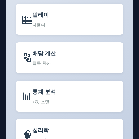
팔레이
🎰
다폴더
배당 계산
🔢
확률 환산
통계 분석
📊
xG, 스탯
심리학
🧠