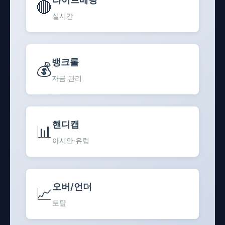
🔴
실시간
뱅크롤
💰
자금 관리
핸디캡
📊
아시안·유럽
오버/언더
📈
토탈