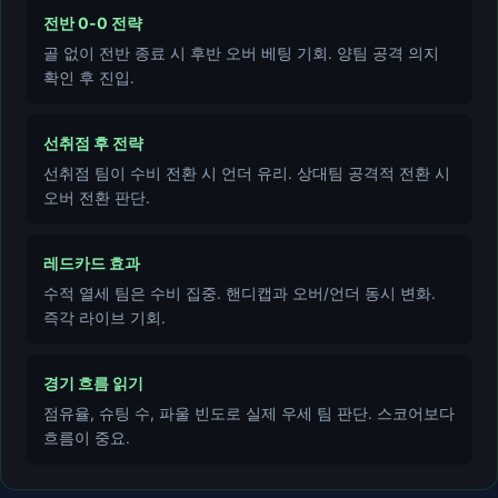
전반 0-0 전략
골 없이 전반 종료 시 후반 오버 베팅 기회. 양팀 공격 의지
확인 후 진입.
선취점 후 전략
선취점 팀이 수비 전환 시 언더 유리. 상대팀 공격적 전환 시
오버 전환 판단.
레드카드 효과
수적 열세 팀은 수비 집중. 핸디캡과 오버/언더 동시 변화.
즉각 라이브 기회.
경기 흐름 읽기
점유율, 슈팅 수, 파울 빈도로 실제 우세 팀 판단. 스코어보다
흐름이 중요.