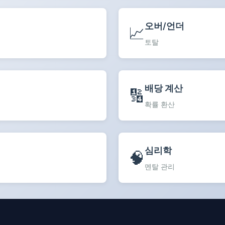
오버/언더
📈
토탈
배당 계산
🔢
확률 환산
심리학
🧠
멘탈 관리