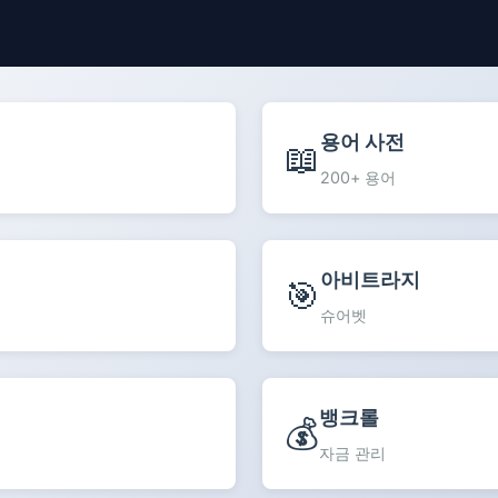
용어 사전
📖
200+ 용어
아비트라지
🎯
슈어벳
뱅크롤
💰
자금 관리