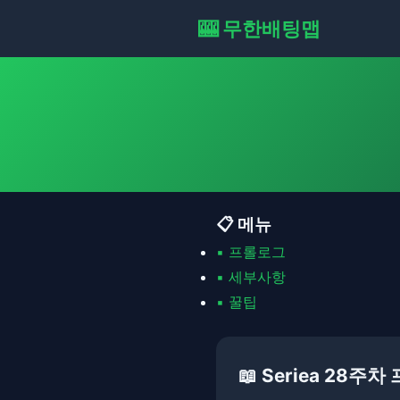
🎰 무한배팅맵
📋 메뉴
▪ 프롤로그
▪ 세부사항
▪ 꿀팁
📖 Seriea 28주