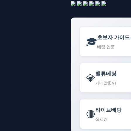
초보자 가이드
🎓
베팅 입문
밸류베팅
💎
기대값(EV)
라이브베팅
🔴
실시간