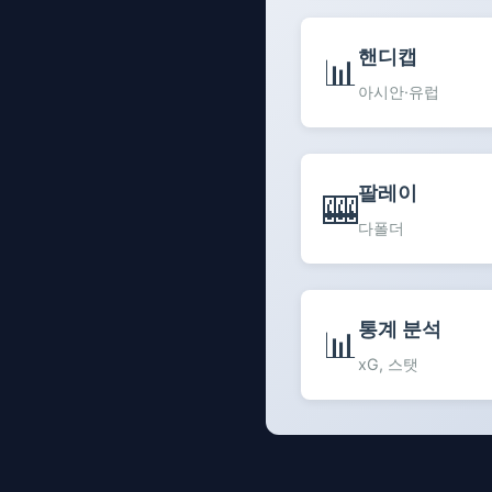
핸디캡
📊
아시안·유럽
팔레이
🎰
다폴더
통계 분석
📊
xG, 스탯