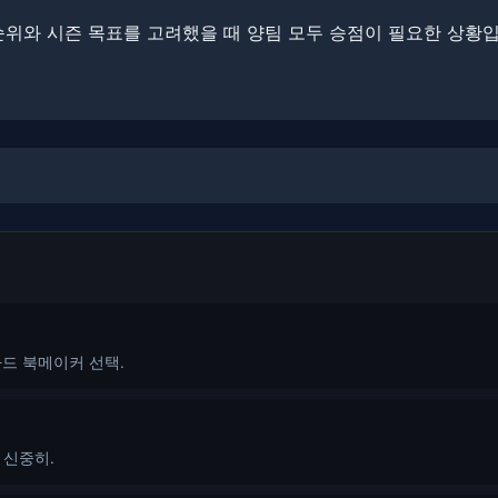
 순위와 시즌 목표를 고려했을 때 양팀 모두 승점이 필요한 상황
 하드 북메이커 선택.
 신중히.