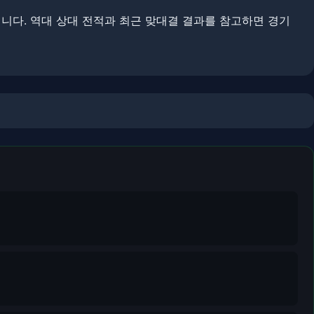
입니다. 역대 상대 전적과 최근 맞대결 결과를 참고하면 경기