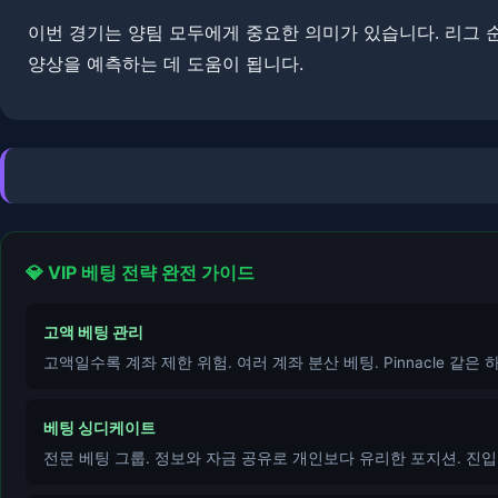
이번 경기는 양팀 모두에게 중요한 의미가 있습니다. ​​리그
양상을 예측하는 데 도움이 됩니다.
💎 VIP 베팅 전략 완전 가이드
고액 베팅 관리
고액일수록 계좌 제한 위험. 여러 계좌 분산 베팅. Pinnacle 같은
베팅 싱디케이트
전문 베팅 그룹. 정보와 자금 공유로 개인보다 유리한 포지션. 진입