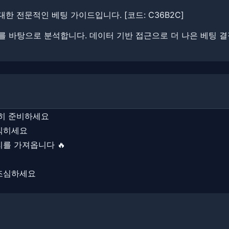
d에 대한 전문적인 베팅 가이드입니다. ​​[코드: C36B2C]
정보를 바탕으로 분석합니다. ​데이터 기반 접근으로 더 나은 베팅 
분히 준비하세요
 익히세요
리를 가져옵니다 🔥
요
 조심하세요