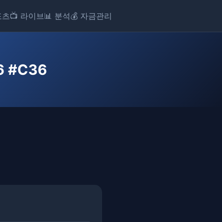
포츠
📺 라이브
📊 분석
💰 자금관리
6 #C36