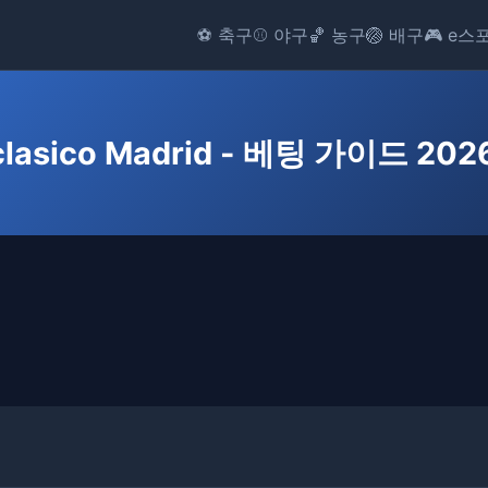
⚽ 축구
⚾ 야구
🏀 농구
🏐 배구
🎮 e스
clasico Madrid - 베팅 가이드 202