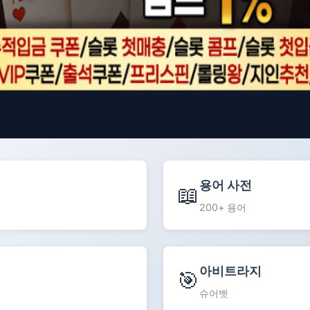
용어 사전
📖
200+ 용어
아비트라지
🎯
슈어벳