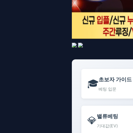
초보자 가이드
🎓
베팅 입문
밸류베팅
💎
기대값(EV)