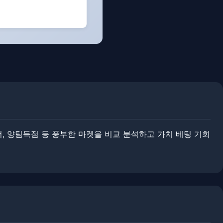
더, 양팀득점 등 풍부한 마켓을 비교 분석하고 가치 베팅 기회