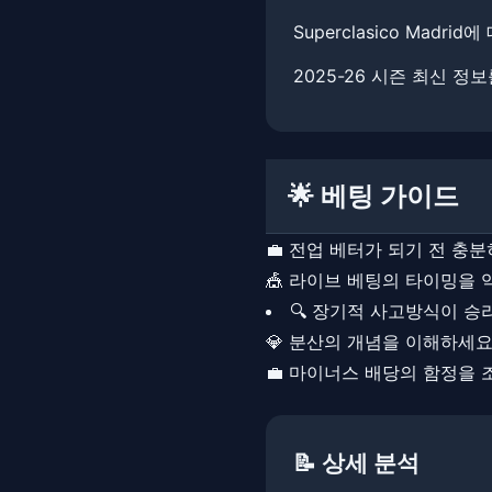
Superclasico Madri
2025-26 시즌 최신 
🌟 베팅 가이드
💼 전업 베터가 되기 전 충
🎪 라이브 베팅의 타이밍을
🔍 장기적 사고방식이 승
💎 분산의 개념을 이해하세
💼 마이너스 배당의 함정을
📝 상세 분석