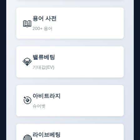
용어 사전
📖
200+ 용어
밸류베팅
💎
기대값(EV)
아비트라지
🎯
슈어벳
라이브베팅
🔴