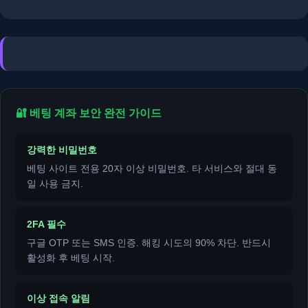
🔐 베팅 계좌 보안 완전 가이드
강력한 비밀번호
베팅 사이트 전용 20자 이상 비밀번호. 타 서비스와 절대 동
일 사용 금지.
2FA 필수
구글 OTP 또는 SMS 인증. 해킹 시도의 90% 차단. 반드시
활성화 후 베팅 시작.
이상 접속 알림