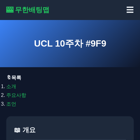
☰
🎰 무한배팅맵
UCL 10주차 #9F9
🔖목록
소개
주요사항
조언
📖 개요