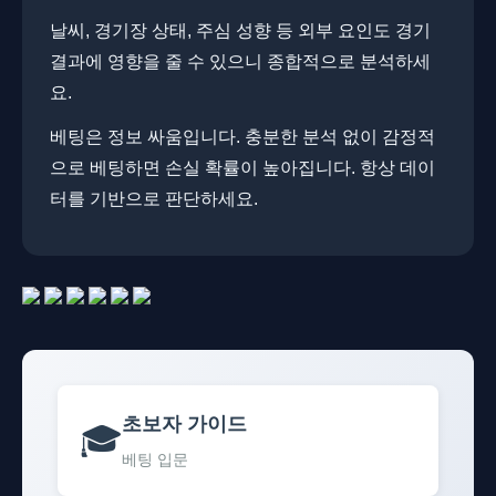
날씨, 경기장 상태, 주심 성향 등 외부 요인도 경기
결과에 영향을 줄 수 있으니 종합적으로 분석하세
요.
베팅은 정보 싸움입니다. ​​충분한 분석 없이 감정적
으로 베팅하면 손실 확률이 높아집니다. 항상 데이
터를 기반으로 판단하세요.
초보자 가이드
🎓
베팅 입문