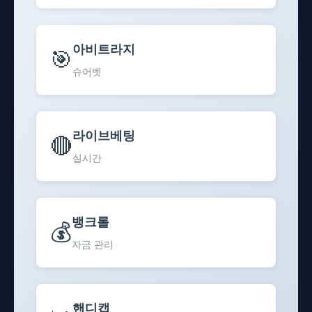
아비트라지
🎯
슈어벳
라이브베팅
🔴
실시간
뱅크롤
💰
자금 관리
핸디캡