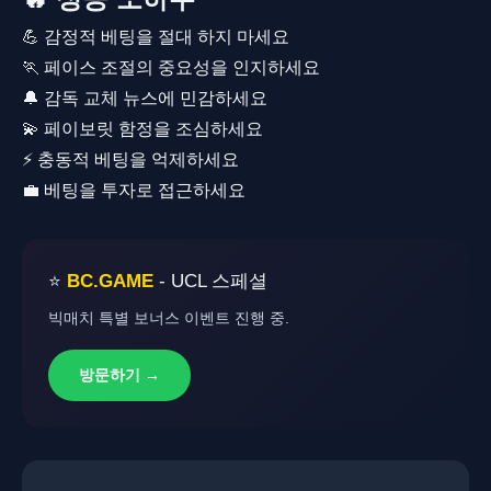
💪 감정적 베팅을 절대 하지 마세요
🏃 페이스 조절의 중요성을 인지하세요
🔔 감독 교체 뉴스에 민감하세요
💫 페이보릿 함정을 조심하세요
⚡ 충동적 베팅을 억제하세요
💼 베팅을 투자로 접근하세요
⭐
BC.GAME
- UCL 스페셜
빅매치 특별 보너스 이벤트 진행 중.
방문하기 →