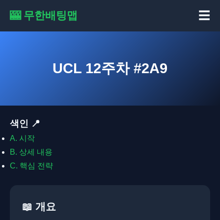
☰
🎰 무한배팅맵
UCL 12주차 #2A9
색인 📍
A.
시작
B.
상세 내용
C.
핵심 전략
📖 개요