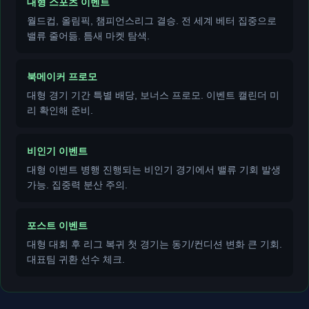
대형 스포츠 이벤트
월드컵, 올림픽, 챔피언스리그 결승. 전 세계 베터 집중으로
밸류 줄어듦. 틈새 마켓 탐색.
북메이커 프로모
대형 경기 기간 특별 배당, 보너스 프로모. 이벤트 캘린더 미
리 확인해 준비.
비인기 이벤트
대형 이벤트 병행 진행되는 비인기 경기에서 밸류 기회 발생
가능. 집중력 분산 주의.
포스트 이벤트
대형 대회 후 리그 복귀 첫 경기는 동기/컨디션 변화 큰 기회.
대표팀 귀환 선수 체크.