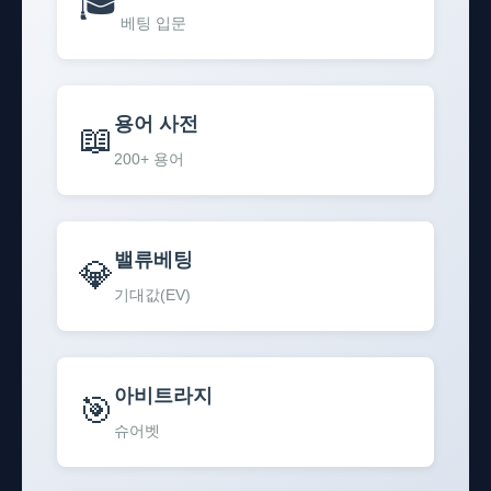
🎓
베팅 입문
용어 사전
📖
200+ 용어
밸류베팅
💎
기대값(EV)
아비트라지
🎯
슈어벳