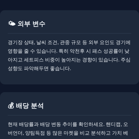
🌤️ 외부 변수
경기장 상태, 날씨 조건, 관중 규모 등 외부 요인도 경기에
영향을 줄 수 있습니다. 특히 악천후 시 패스 성공률이 낮
아지고 세트피스 비중이 높아지는 경향이 있습니다. ​주심
성향도 파악해두면 좋습니다.
💰 배당 분석
현재 배당률과 배당 변동 추이를 확인하세요. ​핸디캡, 오
버언더, 양팀득점 등 많은 마켓을 비교 분석하고 가치 베