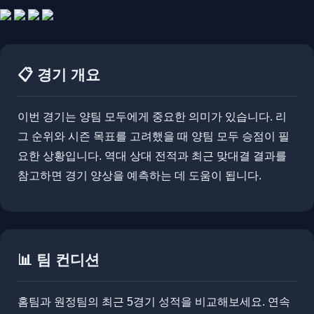
📋 경기 개요
이번 경기는 양팀 모두에게 중요한 의미가 있습니다. 리
그 순위와 시즌 목표를 고려했을 때 양팀 모두 승점이 필
요한 상황입니다. ​역대 상대 전적과 최근 맞대결 결과를
참고하면 경기 양상을 예측하는 데 도움이 됩니다.
📊 팀 컨디션
홈팀과 원정팀의 최근 5경기 성적을 비교해보세요. ​연속