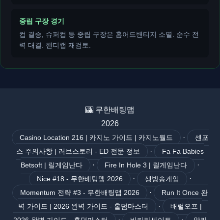
중립 구장 경기
컵 결승, 슈퍼컵 등 중립 구장은 홈어드밴티지 소멸. 순수 전
력 대결. 핸디캡 재검토.
🎰 무한배팅맵
2026
·
Casino Location 216 | 카지노 가이드 | 카지노월드
센포
·
스 주의사항 | 러브스토리 - ED 전문 정보
Fa Fa Babies
·
·
Betsoft | 릴게임난다
Fire In Hole 3 | 릴게임난다
·
·
Nice #18 - 무한배팅맵 2026
생방송게임
·
Momentum 전략 #3 - 무한배팅맵 2026
Run It Once 완
·
벽 가이드 | 2026 완벽 가이드 - 홀덤마스터
배럴오프 |
·
·