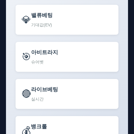
밸류베팅
💎
기대값(EV)
아비트라지
🎯
슈어벳
라이브베팅
🔴
실시간
뱅크롤
💰