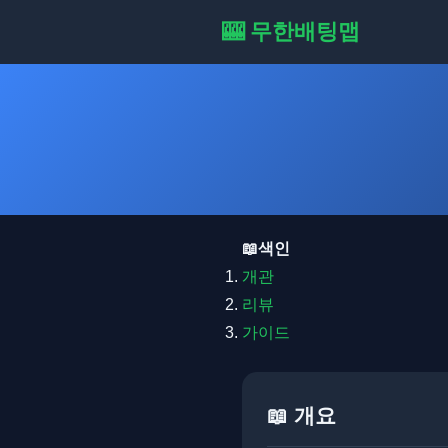
🎰 무한배팅맵
📖색인
개관
리뷰
가이드
📖 개요