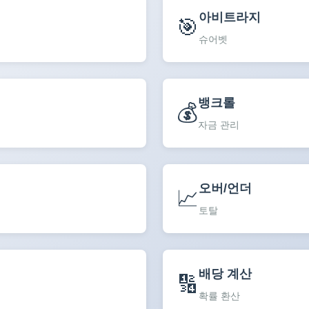
아비트라지
🎯
슈어벳
뱅크롤
💰
자금 관리
오버/언더
📈
토탈
배당 계산
🔢
확률 환산