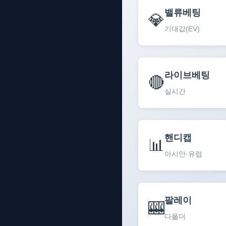
밸류베팅
💎
기대값(EV)
라이브베팅
🔴
실시간
핸디캡
📊
아시안·유럽
팔레이
🎰
다폴더