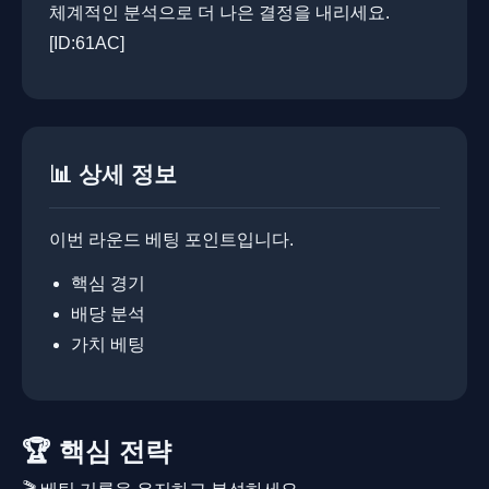
체계적인 분석으로 더 나은 결정을 내리세요. ​​
[ID:61AC]
📊 상세 정보
이번 라운드 베팅 포인트입니다.
핵심 경기
배당 분석
가치 베팅
🏆 핵심 전략