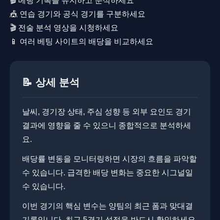
🎬 베팅 기록을 유지하고 분석하세요
🎪 연습 경기와 공식 경기를 구분하세요
🎬 전술 분석 영상을 시청하세요
📱 여러 베팅 사이트의 배당을 비교하세요
📝 상세 분석
날씨, 경기장 상태, 주심 성향 등 외부 요인도 경기
결과에 영향을 줄 수 있으니 종합적으로 분석하세
요.
배당률 변동을 모니터링하면 시장의 흐름을 파악할
수 있습니다. 급격한 배당 변화는 중요한 시그널일
수 있습니다.
이번 경기의 핵심 변수는 양팀의 최근 폼과 맞대결
기록입니다. ​​최근 5경기 성적을 반드시 확인하세요.