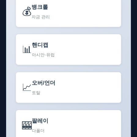
뱅크롤
💰
자금 관리
핸디캡
📊
아시안·유럽
오버/언더
📈
토탈
팔레이
🎰
다폴더