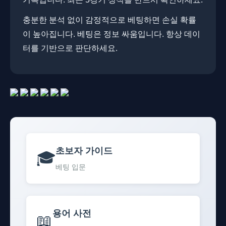
​충분한 분석 없이 감정적으로 베팅하면 손실 확률
이 높아집니다. 베팅은 정보 싸움입니다. ​​항상 데이
터를 기반으로 판단하세요.
초보자 가이드
🎓
베팅 입문
용어 사전
📖