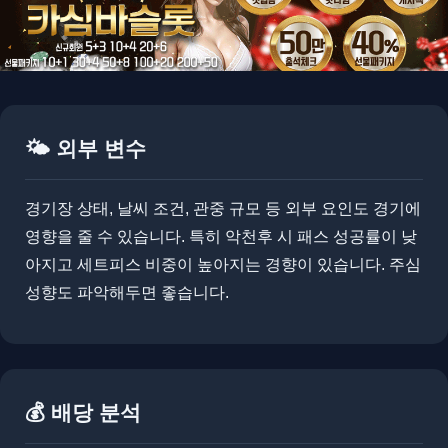
🌤️ 외부 변수
경기장 상태, 날씨 조건, 관중 규모 등 외부 요인도 경기에
영향을 줄 수 있습니다. 특히 악천후 시 패스 성공률이 낮
아지고 세트피스 비중이 높아지는 경향이 있습니다. 주심
성향도 파악해두면 좋습니다.
💰 배당 분석