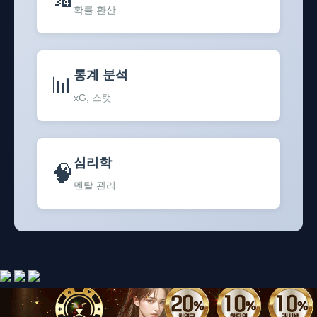
확률 환산
통계 분석
📊
xG, 스탯
심리학
🧠
멘탈 관리