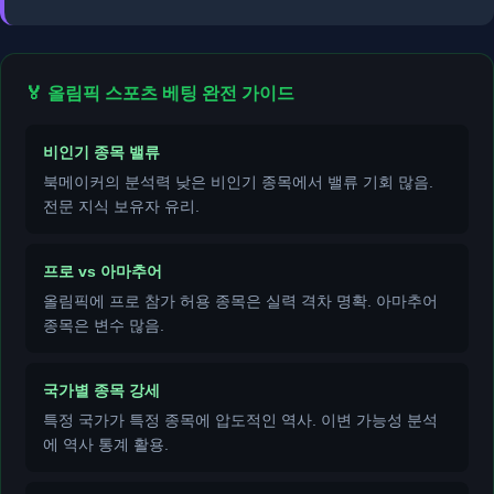
🏅 올림픽 스포츠 베팅 완전 가이드
비인기 종목 밸류
북메이커의 분석력 낮은 비인기 종목에서 밸류 기회 많음.
전문 지식 보유자 유리.
프로 vs 아마추어
올림픽에 프로 참가 허용 종목은 실력 격차 명확. 아마추어
종목은 변수 많음.
국가별 종목 강세
특정 국가가 특정 종목에 압도적인 역사. 이변 가능성 분석
에 역사 통계 활용.