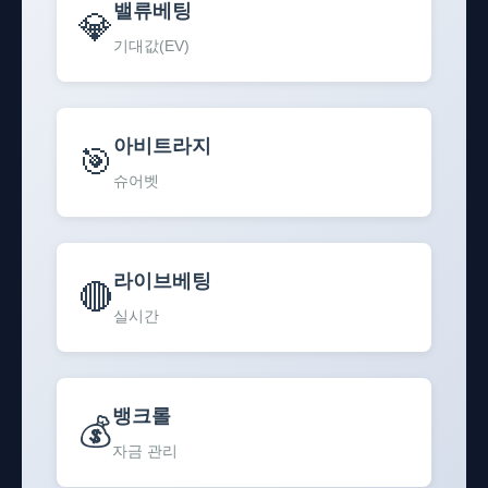
밸류베팅
💎
기대값(EV)
아비트라지
🎯
슈어벳
라이브베팅
🔴
실시간
뱅크롤
💰
자금 관리