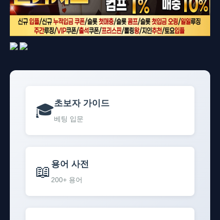
초보자 가이드
🎓
베팅 입문
용어 사전
📖
200+ 용어