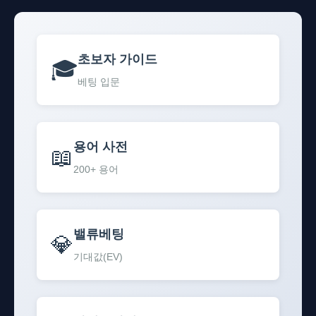
초보자 가이드
🎓
베팅 입문
용어 사전
📖
200+ 용어
밸류베팅
💎
기대값(EV)