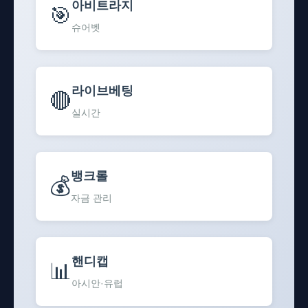
아비트라지
🎯
슈어벳
라이브베팅
🔴
실시간
뱅크롤
💰
자금 관리
핸디캡
📊
아시안·유럽