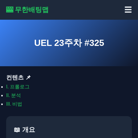
☰
🎰 무한배팅맵
UEL 23주차 #325
컨텐츠 📌
I.
프롤로그
II.
분석
III.
비법
📖 개요