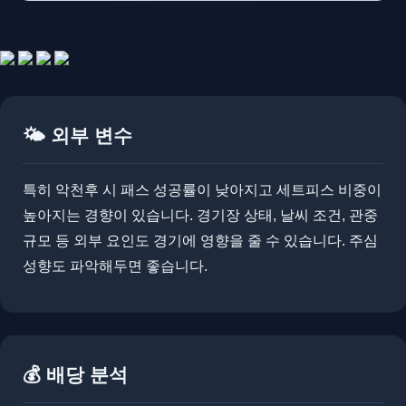
🌤️ 외부 변수
특히 악천후 시 패스 성공률이 낮아지고 세트피스 비중이
높아지는 경향이 있습니다. 경기장 상태, 날씨 조건, 관중
규모 등 외부 요인도 경기에 영향을 줄 수 있습니다. 주심
성향도 파악해두면 좋습니다.
💰 배당 분석