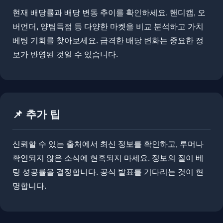
현재 배당률과 배당 변동 추이를 확인하세요. ​​핸디캡, 오
버언더, 양팀득점 등 다양한 마켓을 비교 분석하고 가치
베팅 기회를 찾아보세요. ​​급격한 배당 변화는 중요한 정
보가 반영된 것일 수 있습니다.
📌 추가 팁
신뢰할 수 있는 출처에서 최신 정보를 확인하고, 루머나
확인되지 않은 소식에 현혹되지 마세요. 정보의 질이 베
팅 성공률을 결정합니다. 공식 발표를 기다리는 것이 현
명합니다.