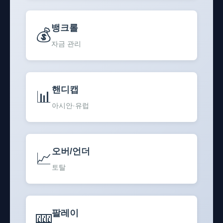
뱅크롤
💰
자금 관리
핸디캡
📊
아시안·유럽
오버/언더
📈
토탈
팔레이
🎰