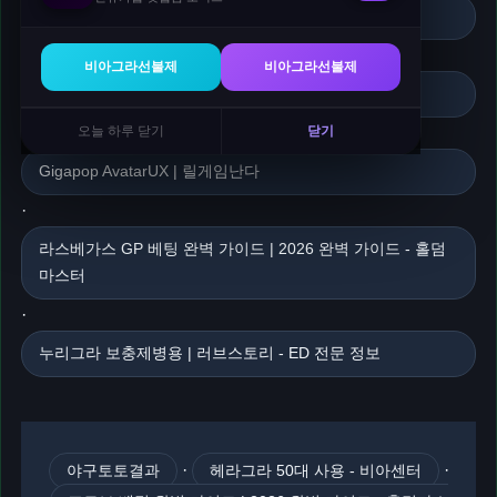
Normal Weight Ed | 러브스토리
·
비아그라선불제
비아그라선불제
실비 우울 | 러브스토리 - ED 전문 정보
·
오늘 하루 닫기
닫기
Gigapop AvatarUX | 릴게임난다
·
라스베가스 GP 베팅 완벽 가이드 | 2026 완벽 가이드 - 홀덤
마스터
·
누리그라 보충제병용 | 러브스토리 - ED 전문 정보
·
·
야구토토결과
헤라그라 50대 사용 - 비아센터