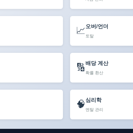
오버/언더
📈
토탈
배당 계산
🔢
확률 환산
심리학
🧠
멘탈 관리