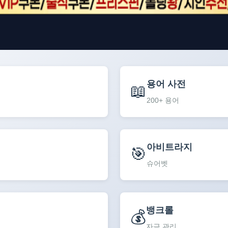
용어 사전
📖
200+ 용어
아비트라지
🎯
슈어벳
뱅크롤
💰
자금 관리