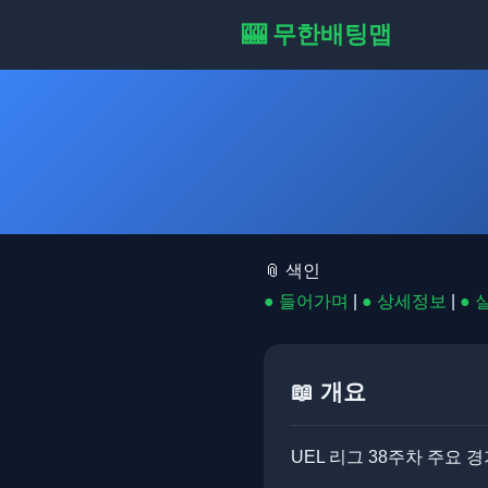
🎰 무한배팅맵
📎 색인
● 들어가며
|
● 상세정보
|
● 
📖 개요
UEL 리그 38주차 주요 