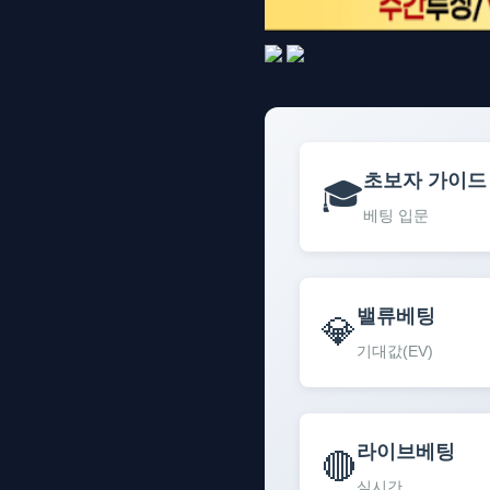
초보자 가이드
🎓
베팅 입문
밸류베팅
💎
기대값(EV)
라이브베팅
🔴
실시간