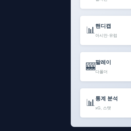
핸디캡
📊
아시안·유럽
팔레이
🎰
다폴더
통계 분석
📊
xG, 스탯